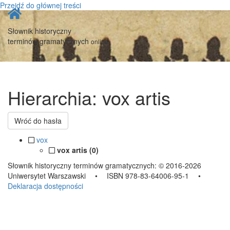
Przejdź do głównej treści
Strona
główna
Słownik historyczny
terminów gramatycznych
online
Hierarchia: vox artis
Wróć do hasła
vox
vox artis (0)
Słownik historyczny terminów gramatycznych:
© 2016-2026
Uniwersytet Warszawski
•
ISBN 978-83-64006-95-1
•
Deklaracja dostępności