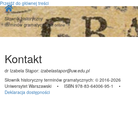
Przejdź do głównej treści
Strona
główna
Słownik historyczny
terminów gramatycznych
online
Kontakt
dr Izabela Stąpor:
izabelastapor@uw.edu.pl
Słownik historyczny terminów gramatycznych:
© 2016-2026
Uniwersytet Warszawski
•
ISBN 978-83-64006-95-1
•
Deklaracja dostępności