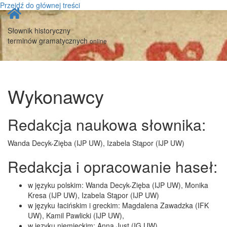
Przejdź do głównej treści
Strona
główna
Słownik historyczny
terminów gramatycznych
online
Wykonawcy
Redakcja naukowa słownika:
Wanda Decyk-Zięba (IJP UW), Izabela Stąpor (IJP UW)
Redakcja i opracowanie haseł:
w języku polskim: Wanda Decyk-Zięba (IJP UW), Monika
Kresa (IJP UW), Izabela Stąpor (IJP UW)
w języku łacińskim i greckim: Magdalena Zawadzka (IFK
UW), Kamil Pawlicki (IJP UW),
w języku niemieckim: Anna Just (IG UW),