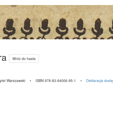
ara
Wróć do hasła
ytet Warszawski
•
ISBN 978-83-64006-95-1
•
Deklaracja dost