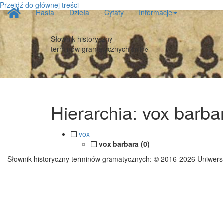
Przejdź do głównej treści
Strona
Hasła
Dzieła
Cytaty
Informacje
główna
Słownik historyczny
terminów gramatycznych
online
Hierarchia: vox barb
vox
vox barbara (0)
Słownik historyczny terminów gramatycznych:
© 2016-2026 Uniwers