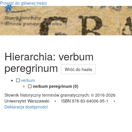
Przejdź do głównej treści
Strona
główna
Słownik historyczny
terminów gramatycznych
online
Hierarchia: verbum
peregrinum
Wróć do hasła
verbum
verbum peregrinum (0)
Słownik historyczny terminów gramatycznych:
© 2016-2026
Uniwersytet Warszawski
•
ISBN 978-83-64006-95-1
•
Deklaracja dostępności