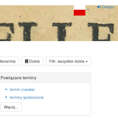
Zaloguj
ierarchia
Dzieła
Filtr: wszystkie dzieła
Powiązane terminy
termin (
nazwa
)
terminy spolszczone
Więcej...