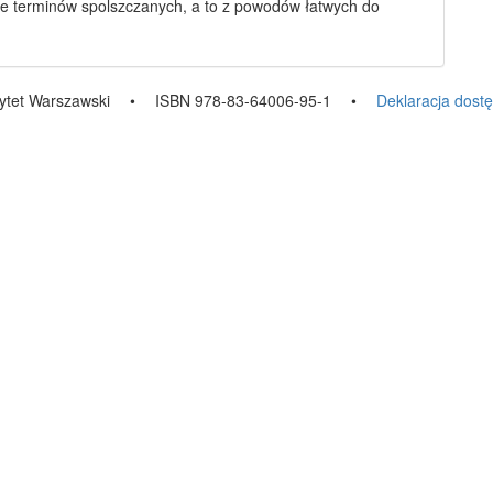
ne
terminów spolszczanych
, a to z powodów łatwych do
ytet Warszawski
•
ISBN 978-83-64006-95-1
•
Deklaracja dost