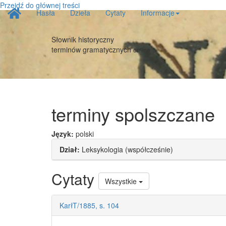
Przejdź do głównej treści
Strona
Hasła
Dzieła
Cytaty
Informacje
główna
Słownik historyczny
terminów gramatycznych
online
terminy spolszczane
Język:
polski
Dział:
Leksykologia (współcześnie)
Cytaty
Wszystkie
KarłT/1885, s. 104