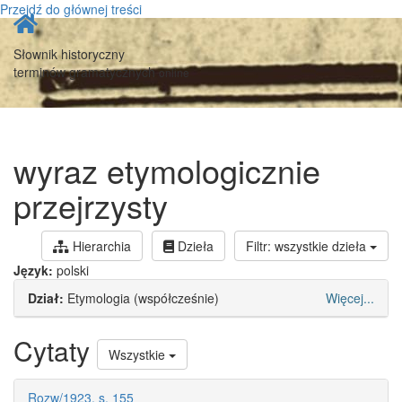
Przejdź do głównej treści
Strona
główna
Słownik historyczny
terminów gramatycznych
online
wyraz etymologicznie
przejrzysty
Hierarchia
Dzieła
Filtr: wszystkie dzieła
Język:
polski
Dział:
Etymologia (współcześnie)
Więcej...
Cytaty
Wszystkie
Rozw/1923, s. 155