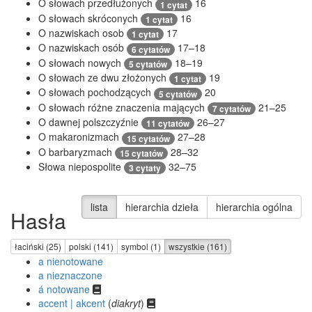
O słowach przedłużonych
16
1 cytat
O słowach skróconych
16
1 cytat
O nazwiskach osob
17
1 cytat
O nazwiskach osób
17–18
6 cytatów
O słowach nowych
18–19
5 cytatów
O słowach ze dwu złożonych
19
1 cytat
O słowach pochodzących
20
5 cytatów
O słowach różne znaczenia mających
21–25
7 cytatów
O dawnej polszczyźnie
26–27
11 cytatów
O makaronizmach
27–28
15 cytatów
O barbaryzmach
28–32
15 cytatów
Słowa niepospolite
32–75
3 cytaty
lista
hierarchia dzieła
hierarchia ogólna
Hasła
łaciński (25)
polski (141)
symbol (1)
wszystkie (161)
a nienotowane
a nieznaczone
á notowane
accent | akcent
(
diakryt
)