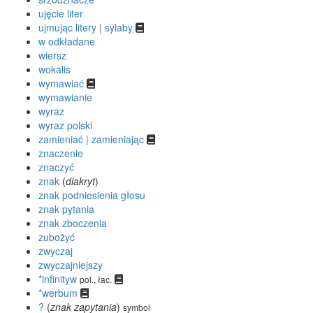
ujęcie liter
ujmując litery | sylaby
w odkładane
wiersz
wokalis
wymawiać
wymawianie
wyraz
wyraz polski
zamieniać | zamieniając
znaczenie
znaczyć
znak
(
diakryt
)
znak podniesienia głosu
znak pytania
znak zboczenia
zubożyć
zwyczaj
zwyczajniejszy
*infinityw
pol., łac.
*werbum
?
(
znak zapytania
)
symbol