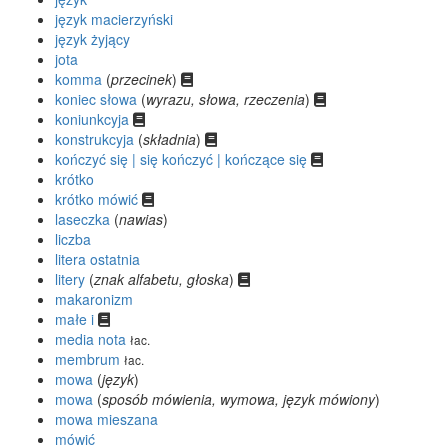
język macierzyński
język żyjący
jota
komma
(
przecinek
)
koniec słowa
(
wyrazu, słowa, rzeczenia
)
koniunkcyja
konstrukcyja
(
składnia
)
kończyć się | się kończyć | kończące się
krótko
krótko mówić
laseczka
(
nawias
)
liczba
litera ostatnia
litery
(
znak alfabetu, głoska
)
makaronizm
małe i
media nota
łac.
membrum
łac.
mowa
(
język
)
mowa
(
sposób mówienia, wymowa, język mówiony
)
mowa mieszana
mówić