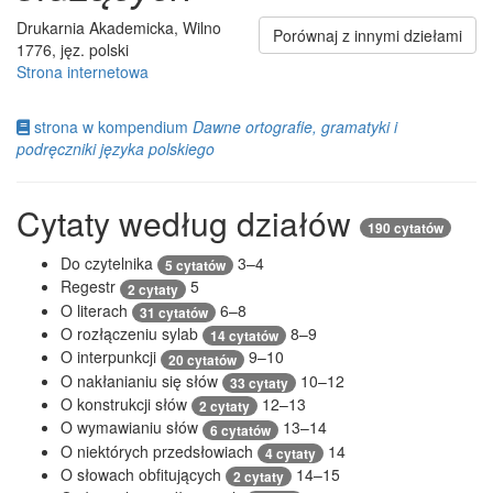
Drukarnia Akademicka, Wilno
Porównaj z innymi dziełami
1776, jęz. polski
Strona internetowa
strona w kompendium
Dawne ortografie, gramatyki i
podręczniki języka polskiego
Cytaty według działów
190 cytatów
Do czytelnika
3–4
5 cytatów
Regestr
5
2 cytaty
O literach
6–8
31 cytatów
O rozłączeniu sylab
8–9
14 cytatów
O interpunkcji
9–10
20 cytatów
O nakłanianiu się słów
10–12
33 cytaty
O konstrukcji słów
12–13
2 cytaty
O wymawianiu słów
13–14
6 cytatów
O niektórych przedsłowiach
14
4 cytaty
O słowach obfitujących
14–15
2 cytaty