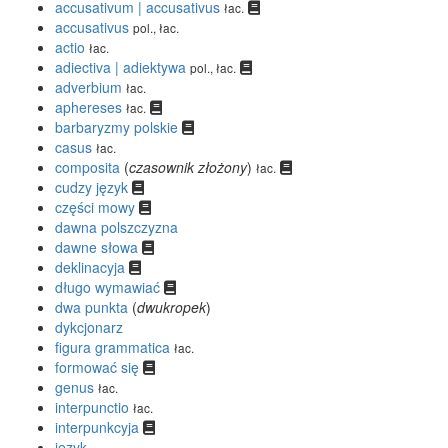
accusativum | accusativus
łac.
accusativus
pol., łac.
actio
łac.
adiectiva | adiektywa
pol., łac.
adverbium
łac.
aphereses
łac.
barbaryzmy polskie
casus
łac.
composita
(
czasownik złożony
)
łac.
cudzy język
części mowy
dawna polszczyzna
dawne słowa
deklinacyja
długo wymawiać
dwa punkta
(
dwukropek
)
dykcjonarz
figura grammatica
łac.
formować się
genus
łac.
interpunctio
łac.
interpunkcyja
język