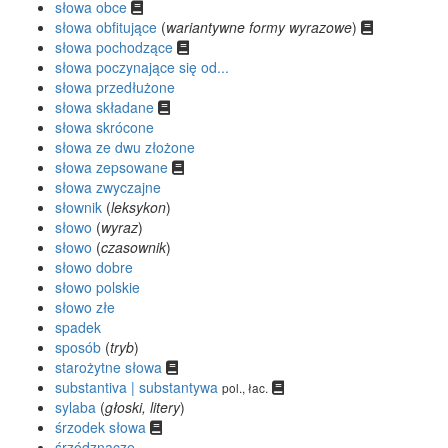
słowa obce
słowa obfitujące
(
wariantywne formy wyrazowe
)
słowa pochodzące
słowa poczynające się od...
słowa przedłużone
słowa składane
słowa skrócone
słowa ze dwu złożone
słowa zepsowane
słowa zwyczajne
słownik
(
leksykon
)
słowo
(
wyraz
)
słowo
(
czasownik
)
słowo dobre
słowo polskie
słowo złe
spadek
sposób
(
tryb
)
starożytne słowa
substantiva | substantywa
pol., łac.
sylaba
(
głoski, litery
)
śrzodek słowa
śrzódznacze