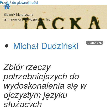
Przejdź do głównej treści
Strona
główna
Słownik historyczny
terminów gramatycznych
online
Michał Dudziński
Dudz/1776
Zbiór rzeczy
potrzebniejszych do
wydoskonalenia się w
ojczystym języku
służących