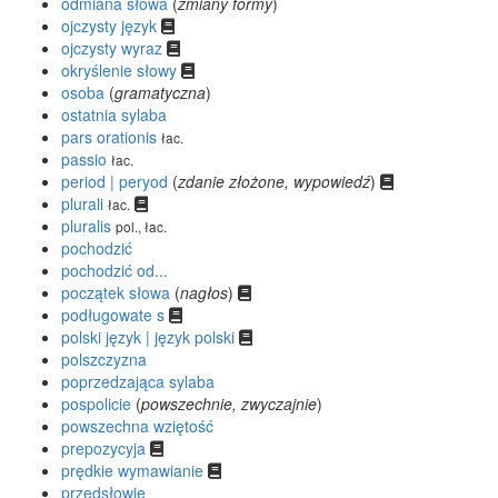
odmiana słowa
(
zmiany formy
)
ojczysty język
ojczysty wyraz
okryślenie słowy
osoba
(
gramatyczna
)
ostatnia sylaba
pars orationis
łac.
passio
łac.
period | peryod
(
zdanie złożone, wypowiedź
)
plurali
łac.
pluralis
pol., łac.
pochodzić
pochodzić od...
początek słowa
(
nagłos
)
podługowate s
polski język | język polski
polszczyzna
poprzedzająca sylaba
pospolicie
(
powszechnie, zwyczajnie
)
powszechna wziętość
prepozycyja
prędkie wymawianie
przedsłowie