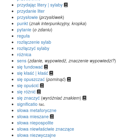
przydając litery | sylaby
przydanie liter
przysłowie
(
przysłówek
)
punkt
(
znak interpunkcyjny, kropka
)
pytanie
(
o zdaniu
)
reguła
rozłączenie sylab
rozłączyć sylaby
różnica
sens
(
zdanie, wypowiedź, znaczenie wypowiedzi?
)
się fundować
się kłaść | kłaść
się opuszczać
(
pominąć
)
się opuścić
się różnić
się znaczyć
(
wyróżniać znakiem
)
significatio
łac.
słowa metaforyczne
słowa mieszane
słowa niepospolite
słowa niewłaściwie znaczące
słowa niezwyczajne