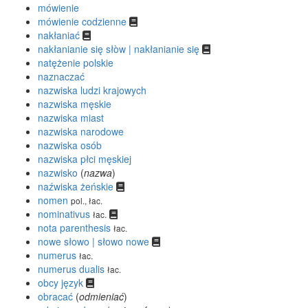
mówienie
mówienie codzienne
nakłaniać
nakłanianie się słòw | nakłanianie się
natężenie polskie
naznaczać
nazwiska ludzi krajowych
nazwiska męskie
nazwiska miast
nazwiska narodowe
nazwiska osób
nazwiska płci męskiej
nazwisko
(
nazwa
)
naźwiska żeńskie
nomen
pol., łac.
nominativus
łac.
nota parenthesis
łac.
nowe słowo | słowo nowe
numerus
łac.
numerus dualis
łac.
obcy język
obracać
(
odmieniać
)