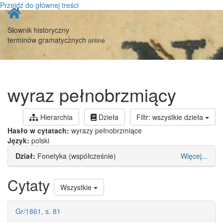
Przejdź do głównej treści
Strona
główna
Słownik historyczny
terminów gramatycznych
online
wyraz pełnobrzmiący
Hierarchia
Dzieła
Filtr: wszystkie dzieła
Hasło w cytatach:
wyrazy pełnobrzmiące
Język:
polski
Dział:
Fonetyka (współcześnie)
Więcej...
Cytaty
Wszystkie
Gr/1861, s. 81