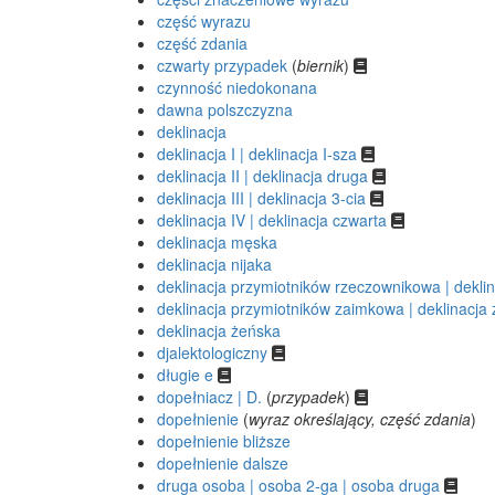
część wyrazu
część zdania
czwarty przypadek
(
biernik
)
czynność niedokonana
dawna polszczyzna
deklinacja
deklinacja I | deklinacja I-sza
deklinacja II | deklinacja druga
deklinacja III | deklinacja 3-cia
deklinacja IV | deklinacja czwarta
deklinacja męska
deklinacja nijaka
deklinacja przymiotników rzeczownikowa | dekli
deklinacja przymiotników zaimkowa | deklinacj
deklinacja żeńska
djalektologiczny
długie e
dopełniacz | D.
(
przypadek
)
dopełnienie
(
wyraz określający, część zdania
)
dopełnienie bliższe
dopełnienie dalsze
druga osoba | osoba 2-ga | osoba druga