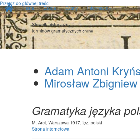
Przejdź do głównej treści
Strona
Hasła
Dzieła
Cytaty
Informacje
główna
Słownik historyczny
terminów gramatycznych
online
Adam Antoni Kryńs
Mirosław Zbigniew
Gramatyka języka pol
M. Arct, Warszawa 1917, jęz. polski
Strona internetowa