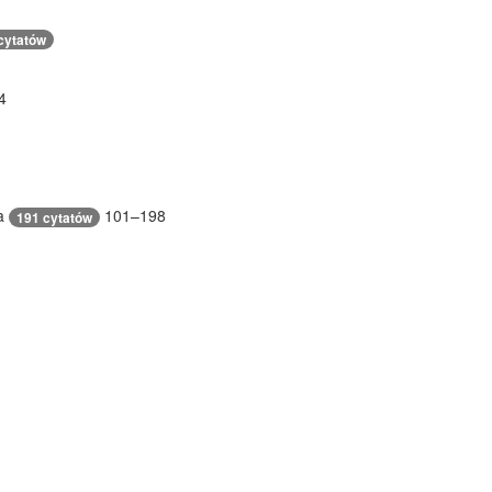
cytatów
4
ia
101–198
191 cytatów