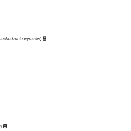
 pochodzeniu wyrazów
)
w
)