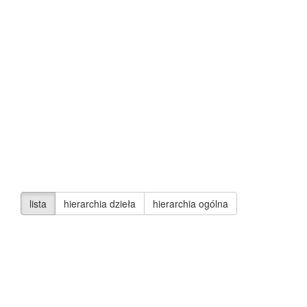
lista
hierarchia dzieła
hierarchia ogólna