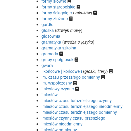
formy słowne
formy staropolskie
formy ściągnięte
(
zaimków
)
formy złożone
gardło
głoska
(
dźwięk mowy
)
głosownia
gramatyka
(
wiedza o języku
)
gramatyka szkolna
gromada
grupy spółgłosek
gwara
i końcowe | końcowe i
(
głoski, litery
)
im. czasu przeszłego odmienny
im. współczesny
imiesłowy czynne
imiesłów
imiesłów czasu teraźniejszego czynny
imiesłów czasu teraźniejszego nieodmienny
imiesłów czasu teraźniejszego odmienny
imiesłów czynny czasu przeszłego
imiesłów nieodmienny
imiesłów odmienny