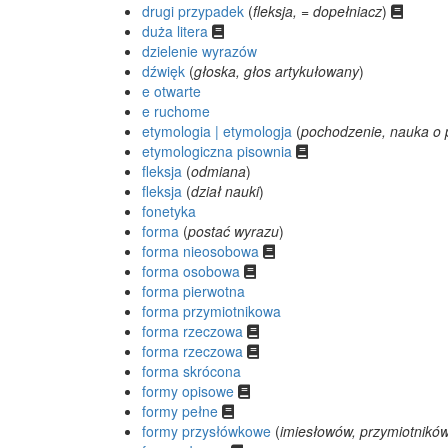
drugi przypadek
(
fleksja, = dopełniacz
)
duża litera
dzielenie wyrazów
dźwięk
(
głoska, głos artykułowany
)
e otwarte
e ruchome
etymologia | etymologja
(
pochodzenie, nauka o
etymologiczna pisownia
fleksja
(
odmiana
)
fleksja
(
dział nauki
)
fonetyka
forma
(
postać wyrazu
)
forma nieosobowa
forma osobowa
forma pierwotna
forma przymiotnikowa
forma rzeczowa
forma rzeczowa
forma skrócona
formy opisowe
formy pełne
formy przysłówkowe
(
imiesłowów, przymiotnikó