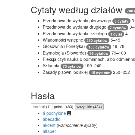
Cytaty według działów
788 
Przedmowa do wydania pierwszego
3
3 cytaty
Przedmowa do wydania drugiego
3–
7 cytatów
Przedmowa do wydania trzeciego
4
1 cytat
Wiadomości wstępne
5–45
250 cytatów
Głosownia (Fonetyka)
46–78
155 cytatów
Etymologia (Słoworód)
79–100
96 cytatów
Fleksja czyli nauka o odmianach, albo odmienn
Składnia
199–249
70 cytatów
Zasady pisowni polskiej
250–252
15 cytatów
Hasła
łaciński (1)
polski (483)
wszystkie (484)
á pochylone
abecadło
akcent
(
wzmocnienie sylaby
)
alfabet