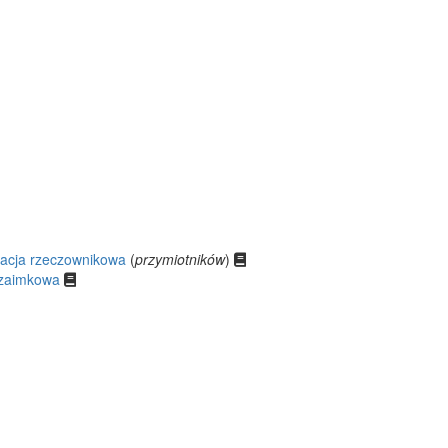
nacja rzeczownikowa
(
przymiotników
)
a zaimkowa