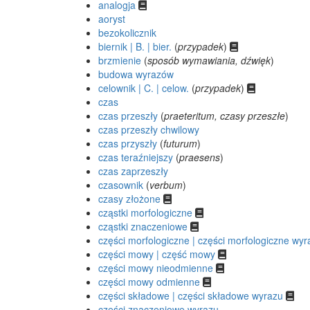
analogja
aoryst
bezokolicznik
biernik | B. | bier.
(
przypadek
)
brzmienie
(
sposób wymawiania, dźwięk
)
budowa wyrazów
celownik | C. | celow.
(
przypadek
)
czas
czas przeszły
(
praeteritum, czasy przeszłe
)
czas przeszły chwilowy
czas przyszły
(
futurum
)
czas teraźniejszy
(
praesens
)
czas zaprzeszły
czasownik
(
verbum
)
czasy złożone
cząstki morfologiczne
cząstki znaczeniowe
części morfologiczne | części morfologiczne wyr
części mowy | część mowy
części mowy nieodmienne
części mowy odmienne
części składowe | części składowe wyrazu
części znaczeniowe wyrazu