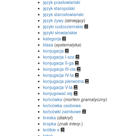
język prasłowiański
język staropolski
język starosłowiański
język żywy
(
istniejący
)
języki cudzoziemskie
języki słowiańskie
kategorja
klasa
(
systematyka
)
konjugacja
konjugacja I-sza
konjugacja II-ga
konjugacja III-cia
konjugacja IV-ta
konjugacja pierwotna
konjugacja V-ta
konjugować się
końcówka
(
morfem gramatyczny
)
końcówka osobowa
końcówki zaimkowe
kreska
(
diakryt
)
kropka
(
znak interp.
)
krótkie e
krtań