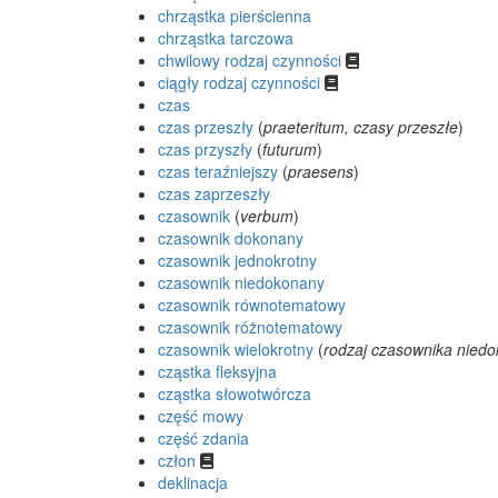
chrząstka pierścienna
chrząstka tarczowa
chwilowy rodzaj czynności
ciągły rodzaj czynności
czas
czas przeszły
(
praeteritum, czasy przeszłe
)
czas przyszły
(
futurum
)
czas teraźniejszy
(
praesens
)
czas zaprzeszły
czasownik
(
verbum
)
czasownik dokonany
czasownik jednokrotny
czasownik niedokonany
czasownik równotematowy
czasownik różnotematowy
czasownik wielokrotny
(
rodzaj czasownika nied
cząstka fleksyjna
cząstka słowotwórcza
część mowy
część zdania
człon
deklinacja