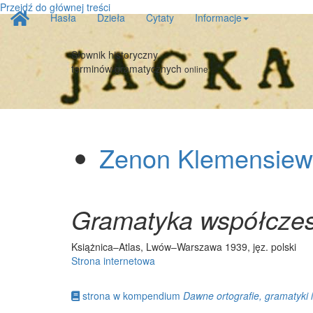
Przejdź do głównej treści
Strona
Hasła
Dzieła
Cytaty
Informacje
główna
Słownik historyczny
terminów gramatycznych
online
Zenon Klemensiew
Gramatyka współczesn
Książnica–Atlas, Lwów–Warszawa 1939, jęz. polski
Strona internetowa
strona w kompendium
Dawne ortografie, gramatyki i