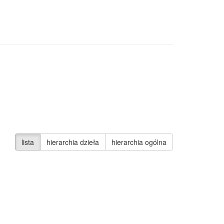
lista
hierarchia dzieła
hierarchia ogólna