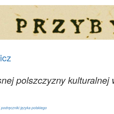
icz
ej polszczyzny kulturalnej 
 podręczniki języka polskiego