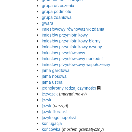
grupa orzeczenia
grupa podmiotu
grupa zdaniowa
gwara
imiesłowowy równoważnik zdania
imiesłów przymiotnikowy
imiesłów przymiotnikowy bierny
imiesłów przymiotnikowy czynny
imiesłów przysłówkowy
imiesłów przysłówkowy uprzedni
imiesłów przysłówkowy współczesny
jama gardłowa
jama nosowa
jama ustna
jednokrotny rodzaj czynności
języczek
(
narząd mowy
)
język
język
(
narząd
)
język literacki
język ogólnopolski
koniugacja
końcówka
(
morfem gramatyczny
)