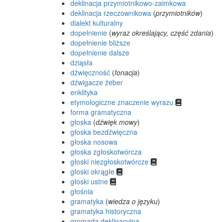
deklinacja przymiotnikowo-zaimkowa
deklinacja rzeczownikowa
(
przymiotników
)
dialekt kulturalny
dopełnienie
(
wyraz określający, część zdania
)
dopełnienie bliższe
dopełnienie dalsze
dziąsła
dźwięczność
(
fonacja
)
dźwigacze żeber
enklityka
etymologiczne znaczenie wyrazu
forma gramatyczna
głoska
(
dźwięk mowy
)
głoska bezdźwięczna
głoska nosowa
głoska zgłoskotwórcza
głoski niezgłoskotwórcze
głoski okrągłe
głoski ustne
głośnia
gramatyka
(
wiedza o języku
)
gramatyka historyczna
gromada deklinacyjna