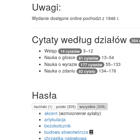
Uwagi:
Wydanie dostępne online pochodzi z 1946 r.
Cytaty według działów
354 
Wstęp
3–12
14 cytatów
Nauka o głosce
13–54
81 cytatów
Nauka o wyrazie
55–133
177 cytatów
Nauka o zdaniu
134–176
82 cytaty
Hasła
łaciński (1)
polski (305)
wszystkie (306)
akcent
(
wzmocnienie sylaby
)
artykulacja
bezokolicznik
budowa słowotwórcza
chrząstka nalewkowa