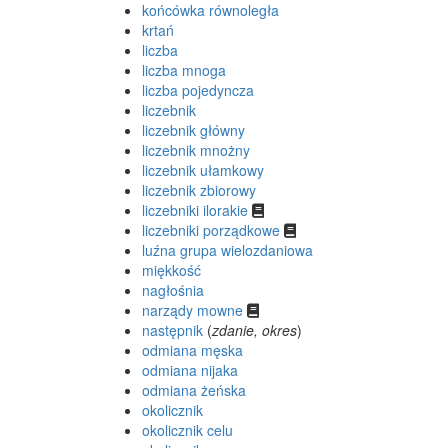
końcówka równoległa
krtań
liczba
liczba mnoga
liczba pojedyncza
liczebnik
liczebnik główny
liczebnik mnożny
liczebnik ułamkowy
liczebnik zbiorowy
liczebniki ilorakie
liczebniki porządkowe
luźna grupa wielozdaniowa
miękkość
nagłośnia
narządy mowne
następnik
(
zdanie, okres
)
odmiana męska
odmiana nijaka
odmiana żeńska
okolicznik
okolicznik celu