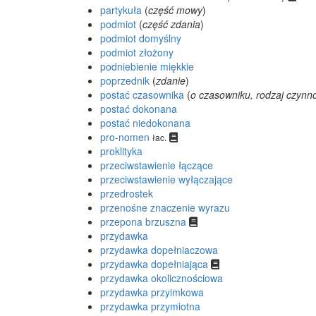
partykuła
(
część mowy
)
podmiot
(
część zdania
)
podmiot domyślny
podmiot złożony
podniebienie miękkie
poprzednik
(
zdanie
)
postać czasownika
(
o czasowniku, rodzaj czynn
postać dokonana
postać niedokonana
pro-nomen
łac.
proklityka
przeciwstawienie łączące
przeciwstawienie wyłączające
przedrostek
przenośne znaczenie wyrazu
przepona brzuszna
przydawka
przydawka dopełniaczowa
przydawka dopełniająca
przydawka okolicznościowa
przydawka przyimkowa
przydawka przymiotna