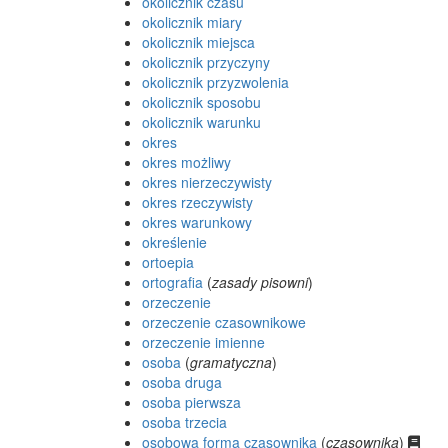
okolicznik czasu
okolicznik miary
okolicznik miejsca
okolicznik przyczyny
okolicznik przyzwolenia
okolicznik sposobu
okolicznik warunku
okres
okres możliwy
okres nierzeczywisty
okres rzeczywisty
okres warunkowy
określenie
ortoepia
ortografia
(
zasady pisowni
)
orzeczenie
orzeczenie czasownikowe
orzeczenie imienne
osoba
(
gramatyczna
)
osoba druga
osoba pierwsza
osoba trzecia
osobowa forma czasownika
(
czasownika
)