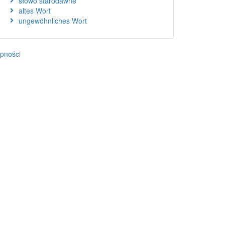
słowo starodawne
altes Wort
ungewöhnliches Wort
ępności