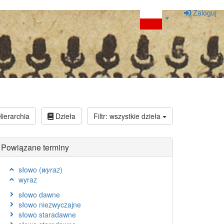
Zaloguj
ierarchia
Dzieła
Filtr: wszystkie dzieła
Powiązane terminy
słowo (
wyraz
)
wyraz
słowo dawne
słowo niezwyczajne
słowo staradawne