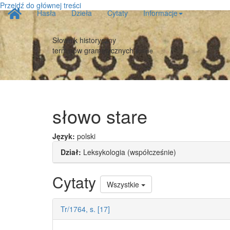
Przejdź do głównej treści
Strona
Hasła
Dzieła
Cytaty
Informacje
główna
Słownik historyczny
terminów gramatycznych
online
słowo stare
Język:
polski
Dział:
Leksykologia (współcześnie)
Cytaty
Wszystkie
Tr/1764, s. [17]