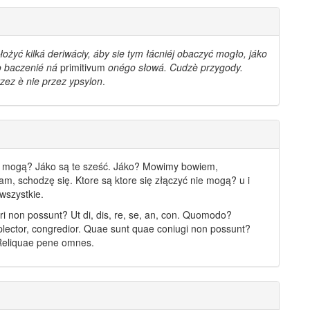
ożyć kilká deriwáciy, áby sie tym łácniéj obaczyć mogło, jáko
o baczenié ná
primitivum
onégo słowá. Cudzè przygody.
ez è nie przez ypsylon
.
e mogą? Jáko są te sześć. Jáko? Mowimy bowiem,
m, schodzę się. Ktore są ktore się złączyć nie mogą? u i
 wszystkie.
i non possunt? Ut di, dis, re, se, an, con. Quomodo?
plector, congredior. Quae sunt quae coniugi non possunt?
Reliquae pene omnes.