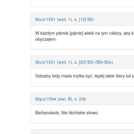
Murz/1551 (wyd. 1), s. [18] B2r
W każdym piśmie [piʃmie] wielé na tym náleży, aby
obyczajem.
Murz/1551 (wyd. 1), s. [20] B3r (B3r-B3v)
Gdzieby tedy miała myłka być, lepiéj takie litery od
Mącz/1564 (war. B), s. 23b
Barbaralexis, Nie łácińskie
słowo
.