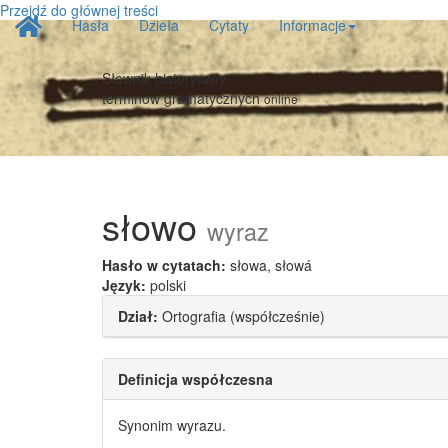
Przejdź do głównej treści
Strona
Hasła
Dzieła
Cytaty
Informacje
główna
Słownik historyczny
terminów gramatycznych
online
słowo
wyraz
Hasło w cytatach:
słowa, słowá
Język:
polski
Dział:
Ortografia (współcześnie)
Definicja współczesna
Synonim wyrazu.