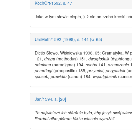
KochOrt/1592, s. 47
Jáko w tym
słowie
ciepło, już nie potrzebá kreski ná
UrsMeth/1592 (1998), s. 144 (G-65)
Dictio
Słowo
. Wiśniewska 1998, 65:
Gramatyka
. W 
121,
droga
(methodus) 151,
dwugłośnik
(dyphtongu
odmiana
(paradigma) 194,
osoba
141,
oznaczenie
1
przedłogi
(praepositio) 185,
przymiot, przypadek
(ac
sposob, prawidło
(canon) 184,
wspułgłośnik
(conso
Jan/1594, s. [20]
To najwiętszè ich stáránie było, áby język swój włas
literámi álbo piórem tákże właśnie wyrażáli
.