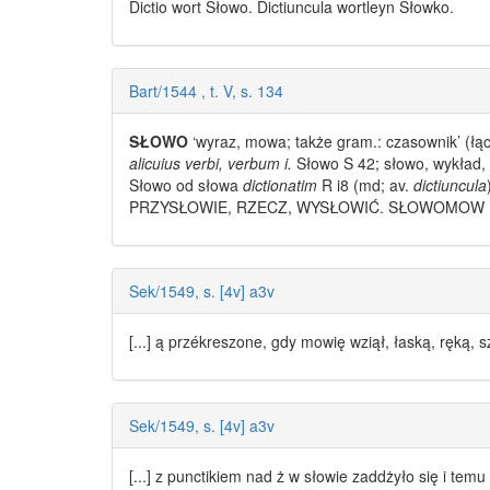
Dictio wort
Słowo
. Dictiuncula wortleyn Słowko.
Bart/1544 , t. V, s. 134
SŁOWO
‘wyraz, mowa; także gram.: czasownik’ (łąc
alicuius verbi, verbum i.
Słowo
S 42;
słowo
, wykład
Słowo od słowa
dictionatim
R i8 (md; av.
dictiuncula
PRZYSŁOWIE, RZECZ, WYSŁOWIĆ. SŁOWOMOW
Sek/1549, s. [4v] a3v
[...] ą przékreszone, gdy mowię wziął, łaską, ręką, 
Sek/1549, s. [4v] a3v
[...] z punctikiem nad ż w
słowie
zaddżyło się i temu