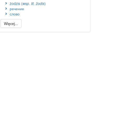
żodzis (
wsp. lit. žodis
)
речение
слово
Więcej...