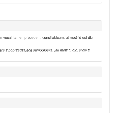
e cum vocali tamen precedenti consillabicum, ut moẅ id est dic,
e z poprzedzającą samogłoską, jak moẅ tj. dic, sl'ow tj.