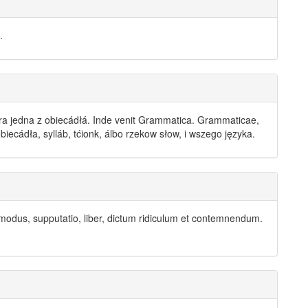
.
tera jedna z obiecádłá. Inde venit Grammatica. Grammaticae,
iecádła, sylláb, tćionk, álbo rzekow
słow
, i wszego języka.
 modus, supputatio, liber, dictum ridiculum et contemnendum.