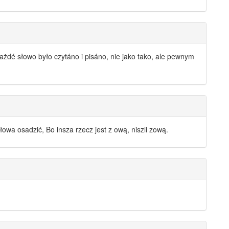
 każdé
słowo
było czytáno i pisáno, nie jako tako, ale pewnym
słowa
osadzić, Bo insza rzecz jest z ową, niszli zową.