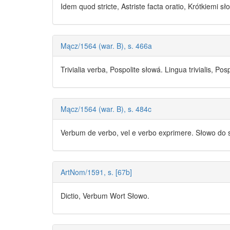
Idem quod stricte, Astriste facta oratio, Krótkiemi
sł
Mącz/1564 (war. B), s. 466a
Trivialia verba, Pospolite
słowá
. Lingua trivialis, Pos
Mącz/1564 (war. B), s. 484c
Verbum de verbo, vel e verbo exprimere.
Słowo
do
ArtNom/1591, s. [67b]
Dictio, Verbum Wort
Słowo
.