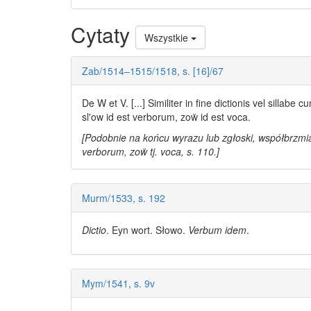
Cytaty
Wszystkie
Zab/1514–1515/1518, s. [16]/67
De W et V. [...] Similiter in fine dictionis vel sillab
sl'ow
id est verborum, zoẅ id est voca.
[Podobnie na końcu wyrazu lub zgłoski, współbrzmiąc
verborum, zoẅ tj. voca, s. 110.]
Murm/1533, s. 192
Dictio
. Eyn wort.
Słowo
.
Verbum idem
.
Mym/1541, s. 9v