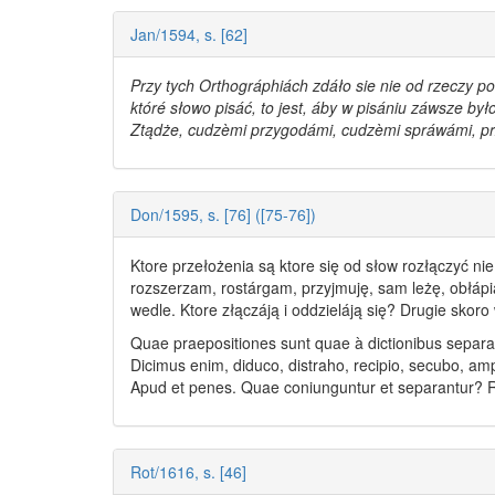
Jan/1594, s. [62]
Przy tych Orthográphiách zdáło sie nie od rzeczy poł
któré
słowo
pisáć, to jest, áby w pisániu záwsze był
Ztądże, cudzèmi przygodámi, cudzèmi spráwámi, prz
Don/1595, s. [76] ([75-76])
Ktore przełożenia są ktore się od
słow
rozłączyć ni
rozszerzam, rostárgam, przyjmuję, sam leżę, obłápia
wedle. Ktore złączáją i oddzieláją się? Drugie skoro
Quae praepositiones sunt quae à dictionibus separar
Dicimus enim, diduco, distraho, recipio, secubo, am
Apud et penes. Quae coniunguntur et separantur? 
Rot/1616, s. [46]