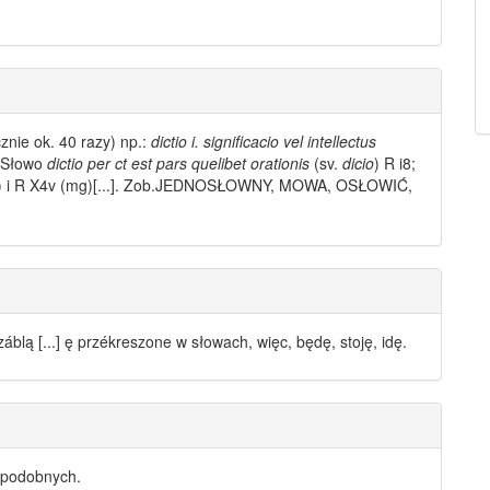
znie ok. 40 razy) np.:
dictio i. significacio vel intellectus
, Słowo
dictio per ct est pars quelibet orationis
(sv.
dicio
) R i8;
) i R X4v (mg)[...]. Zob.JEDNOSŁOWNY, MOWA, OSŁOWIĆ,
száblą [...] ę przékreszone w
słowach
, więc, będę, stoję, idę.
 podobnych.