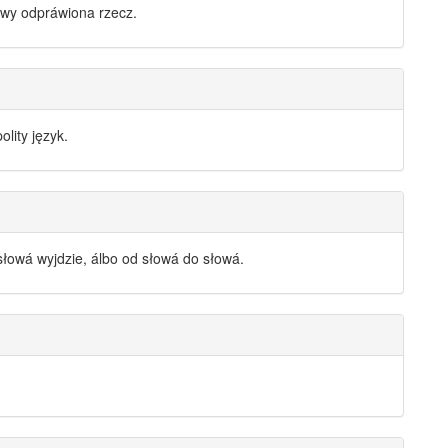
owy
odpráwiona rzecz.
polity język.
słowá
wyjdzie, álbo od
słowá
do
słowá
.