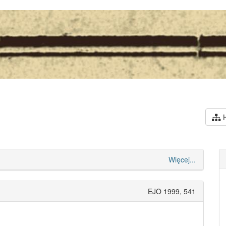
H
Więcej...
EJO 1999, 541