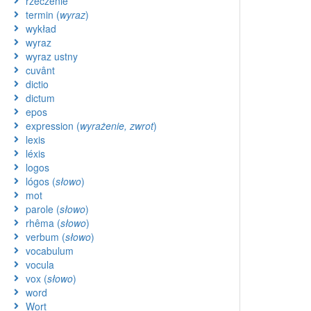
rzeczenie
termin (
wyraz
)
wykład
wyraz
wyraz ustny
cuvânt
dictio
dictum
epos
expression (
wyrażenie, zwrot
)
lexis
léxis
logos
lógos (
słowo
)
mot
parole (
słowo
)
rhêma (
słowo
)
verbum (
słowo
)
vocabulum
vocula
vox (
słowo
)
word
Wort