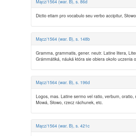
Mącz/1564 (war. B), s. 86d
Dictio etiam pro vocabulo seu verbo accipitur,
Słowo
Mącz/1564 (war. B), s. 148b
Gramma, grammatis, gener. neutr. Latine litera, Li
Grámmátiká, náuká która sie obiera około uczenia ob
Mącz/1564 (war. B), s. 196d
Logos, mas. Latine sermo vel ratio, verbum, oratio,
Mowá,
Słowo
, rzecz ráchunek, etc.
Mącz/1564 (war. B), s. 421c