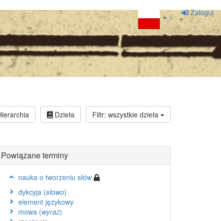
Zaloguj
ierarchia
Dzieła
Filtr: wszystkie dzieła
Powiązane terminy
nauka o tworzeniu słów
dykcyja (
słowo
)
element językowy
mowa (
wyraz
)