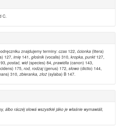
d C.
podręczniku znajdujemy terminy:
czas
122,
ćcionka
(litera)
s) 127,
imię
141,
głośnik
(vocalis) 310,
kropka, punkt
127,
93,
postać, wid
(species) 84,
prawidła
(canon) 143,
cidens) 175,
rod, rodzaj
(genus) 172,
słowo
(dictio) 144,
nans) 310,
zbieranka, złoż
(sylaba) B 147.
ny, álbo ráczéj
słowá
wszystkié jáko je właśnie wymawiáli,