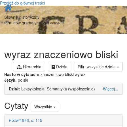
Przejdź do głównej treści
Strona
główna
Słownik historyczny
terminów gramatycznych
online
wyraz znaczeniowo bliski
Hierarchia
Dzieła
Filtr: wszystkie dzieła
Hasło w cytatach:
znaczeniowo bliski wyraz
Język:
polski
Dział:
Leksykologia, Semantyka (współcześnie)
Więcej...
Cytaty
Wszystkie
Rozw/1923, s. 115