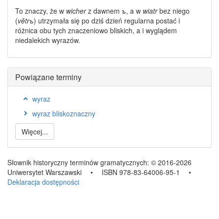
To znaczy, że w
wicher
z dawnem
ъ
, a w
wiatr
bez niego
(
větrъ
) utrzymała się po dziś dzień regularna postać i
różnica obu tych
znaczeniowo bliskich
, a i wyglądem
niedalekich
wyrazów
.
Powiązane terminy
wyraz
wyraz bliskoznaczny
Więcej...
Słownik historyczny terminów gramatycznych:
© 2016-2026
Uniwersytet Warszawski
•
ISBN 978-83-64006-95-1
•
Deklaracja dostępności