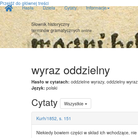
Przejdź do głównej treści
Strona
Hasła
Dzieła
Cytaty
Informacje
główna
Słownik historyczny
terminów gramatycznych
online
wyraz oddzielny
Hasło w cytatach:
oddzielne wyrazy, oddzielny wyraz
Język:
polski
Cytaty
Wszystkie
Kurh/1852, s. 151
Niekiedy bowiem części w skład ich wchodzące, nie