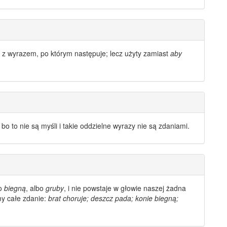
ie z wyrazem, po którym następuje; lecz użyty zamiast
aby
, bo to nie są myśli i takie
oddzielne wyrazy
nie są zdaniami.
bo
biegną
, albo
gruby
, i nie powstaje w głowie naszej żadna
my całe zdanie:
brat choruje; deszcz pada; konie biegną;