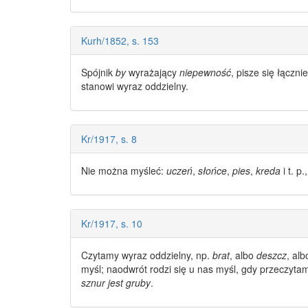
Kurh/1852, s. 153
Spójnik
by
wyrażający
niepewność
, pisze się łączn
stanowi
wyraz oddzielny
.
Kr/1917, s. 8
Nie można myśleć:
uczeń
,
słońce
,
pies
,
kreda
i t. p.
Kr/1917, s. 10
Czytamy
wyraz oddzielny
, np.
brat
, albo
deszcz
, al
myśl; naodwrót rodzi się u nas myśl, gdy przeczyta
sznur jest gruby
.