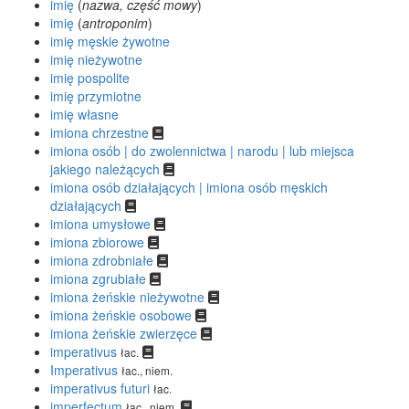
imię
(
nazwa, część mowy
)
imię
(
antroponim
)
imię męskie żywotne
imię nieżywotne
imię pospolite
imię przymiotne
imię własne
imiona chrzestne
imiona osób | do zwolennictwa | narodu | lub miejsca
jakiego należących
imiona osób działających | imiona osób męskich
działających
imiona umysłowe
imiona zbiorowe
imiona zdrobniałe
imiona zgrubiałe
imiona żeńskie nieżywotne
imiona żeńskie osobowe
imiona żeńskie zwierzęce
imperativus
łac.
Imperativus
łac., niem.
imperativus futuri
łac.
imperfectum
łac., niem.