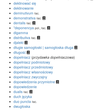
deklinować się
deklinowanie
deminutivum
łac.
demonstrativa
łac.
dentalis
łac.
*deponencya
pol., łac.
digamma
distributiva
łac.
djalekt
długie samogłoski | samogłoska długa
długość
dopełniacz
(
przydawka dopełniaczowa
)
dopełniacz podmiotowy
dopełniacz przedmiotowy
dopełniacz własnościowy
dopełniacz zwyczajny
dopowiedzenia przymiotne
dopowiedzenie
dualis
łac.
duch języka
duo puncta
łac.
dwugłoska