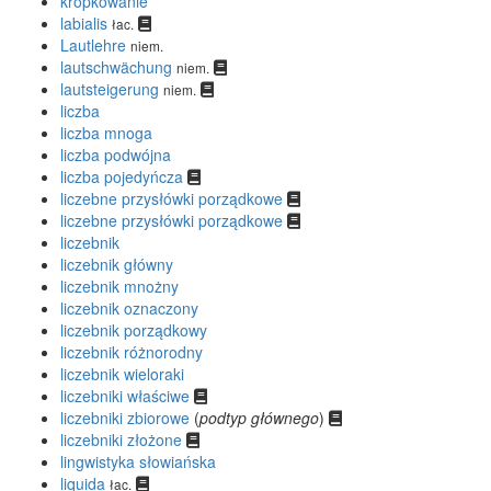
kropkowanie
labialis
łac.
Lautlehre
niem.
lautschwächung
niem.
lautsteigerung
niem.
liczba
liczba mnoga
liczba podwójna
liczba pojedyńcza
liczebne przysłówki porządkowe
liczebne przysłówki porządkowe
liczebnik
liczebnik główny
liczebnik mnożny
liczebnik oznaczony
liczebnik porządkowy
liczebnik różnorodny
liczebnik wieloraki
liczebniki właściwe
liczebniki zbiorowe
(
podtyp głównego
)
liczebniki złożone
lingwistyka słowiańska
liquida
łac.