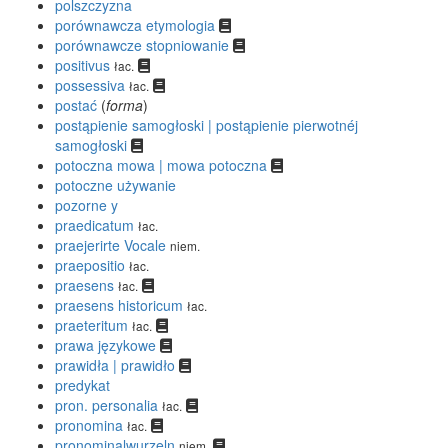
polszczyzna
porównawcza etymologia
porównawcze stopniowanie
positivus
łac.
possessiva
łac.
postać
(
forma
)
postąpienie samogłoski | postąpienie pierwotnéj
samogłoski
potoczna mowa | mowa potoczna
potoczne używanie
pozorne y
praedicatum
łac.
praejerirte Vocale
niem.
praepositio
łac.
praesens
łac.
praesens historicum
łac.
praeteritum
łac.
prawa językowe
prawidła | prawidło
predykat
pron. personalia
łac.
pronomina
łac.
pronominalwurzeln
niem.