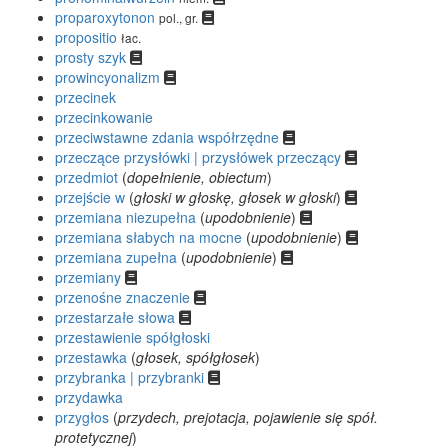
proparoxytonon
pol., gr.
propositio
łac.
prosty szyk
prowincyonalizm
przecinek
przecinkowanie
przeciwstawne zdania współrzędne
przeczące przysłówki | przysłówek przeczący
przedmiot
(
dopełnienie, obiectum
)
przejście w
(
głoski w głoskę, głosek w głoski
)
przemiana niezupełna
(
upodobnienie
)
przemiana słabych na mocne
(
upodobnienie
)
przemiana zupełna
(
upodobnienie
)
przemiany
przenośne znaczenie
przestarzałe słowa
przestawienie spółgłoski
przestawka
(
głosek, spółgłosek
)
przybranka | przybranki
przydawka
przygłos
(
przydech, prejotacja, pojawienie się spół.
protetycznej
)