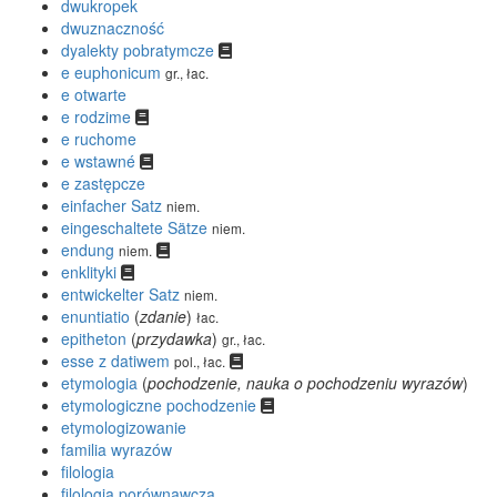
dwukropek
dwuznaczność
dyalekty pobratymcze
e euphonicum
gr., łac.
e otwarte
e rodzime
e ruchome
e wstawné
e zastępcze
einfacher Satz
niem.
eingeschaltete Sätze
niem.
endung
niem.
enklityki
entwickelter Satz
niem.
enuntiatio
(
zdanie
)
łac.
epitheton
(
przydawka
)
gr., łac.
esse z datiwem
pol., łac.
etymologia
(
pochodzenie, nauka o pochodzeniu wyrazów
)
etymologiczne pochodzenie
etymologizowanie
familia wyrazów
filologia
filologia porównawcza