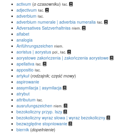
activum
(
o czasowniku
)
łac.
adjectivum
łac.
adverbium
łac.
adverbium numerale | adverbia numeralia
łac.
Adversatives Satzverhaltniss
niem.
alfabet
analogia
Anführungszeichen
niem.
aoristus | aorystus
pol., łac.
aorystowe zakończenia | zakończenia aorystowe
apellativa
łac.
appositio
łac.
artykuł
(
rodzajnik; część mowy
)
aspirowanie
assymilacja | asymilacja
atrybut
attributum
łac.
ausrufungszeichen
niem.
bezokoliczny przyp. Iszy
bezokoliczny wyraz słowa | wyraz bezokoliczny
bezwzględne stopniowanie
biernik
(
dopełnienie
)