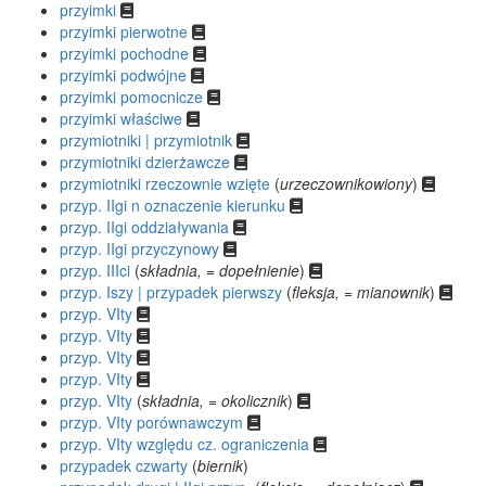
przyimki
przyimki pierwotne
przyimki pochodne
przyimki podwójne
przyimki pomocnicze
przyimki właściwe
przymiotniki | przymiotnik
przymiotniki dzierżawcze
przymiotniki rzeczownie wzięte
(
urzeczownikowiony
)
przyp. IIgi n oznaczenie kierunku
przyp. IIgi oddziaływania
przyp. IIgi przyczynowy
przyp. IIIci
(
składnia, = dopełnienie
)
przyp. Iszy | przypadek pierwszy
(
fleksja, = mianownik
)
przyp. VIty
przyp. VIty
przyp. VIty
przyp. VIty
przyp. VIty
(
składnia, = okolicznik
)
przyp. VIty porównawczym
przyp. VIty względu cz. ograniczenia
przypadek czwarty
(
biernik
)