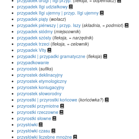
przypadek drugi | IIgi przyp.
(
fleksja, = dopełniacz
)
przypadek IIgi udziałkowy
przypadek IIgi ujemny | przyp. IIgi ujemny
przypadek piąty
(
wołacz
)
przypadek piérwszy | przyp. Iszy
(
składnia, = podmiot
)
przypadek siódmy
(
miejscownik
)
przypadek szósty
(
fleksja, = narzędnik
)
przypadek trzeci
(
fleksja, = celownik
)
przypadek VIty
przypadki | przypadki gramatyczne
(
fleksja
)
przypadkowanie
przyrostek
(
sufiks
)
przyrostek deklinacyjny
przyrostek etymologiczny
przyrostek koniugacyjny
przyrostek słoworodny
przyrostki | przyrostki końcowe
(
końcówka?
)
przyrostki przymiotne
przyrostki rzeczowne
przyrostki słowne
przysłówki
przysłówki czasu
przysłówki liczebne mnożne