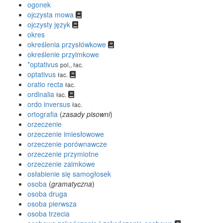
ogonek
ojczysta mowa
ojczysty język
okres
określenia przysłówkowe
określenie przyimkowe
*optativus
pol., łac.
optativus
łac.
oratio recta
łac.
ordinalia
łac.
ordo inversus
łac.
ortografia
(
zasady pisowni
)
orzeczenie
orzeczenie imiesłowowe
orzeczenie porównawcze
orzeczenie przymiotne
orzeczenie zaimkowe
osłabienie się samogłosek
osoba
(
gramatyczna
)
osoba druga
osoba pierwsza
osoba trzecia