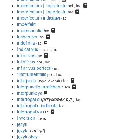
imperfectum | imperfektu
pol., łac.
imperfectum | imperfektu
łac.
imperfectum indicativi
łac.
imperfekt
impersonalia
łac.
inchoativa
łac.
indefinita
łac.
Indicativus
łac., niem.
infinitivus
łac.
infinitivus
pol., łac.
infinitivus perfecti
łac.
*instrumentalis
pol., łac.
interjectio
(
wykrzyknik
)
łac.
interpunctionszeichen
niem.
interpunkcya
interrogatio
(
przysłówek pyt.
)
łac.
interrogatio indirecta
łac.
interrogativa
łac.
Inversion
niem.
język
język
(
narząd
)
język obcy