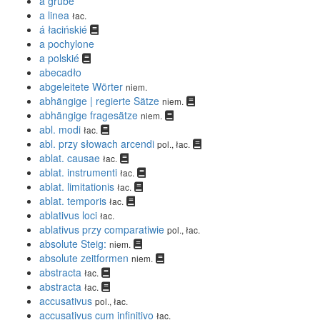
a grube
a linea
łac.
á łacińskié
a pochylone
a polskié
abecadło
abgeleitete Wörter
niem.
abhängige | regierte Sätze
niem.
abhängige fragesätze
niem.
abl. modi
łac.
abl. przy słowach arcendi
pol., łac.
ablat. causae
łac.
ablat. instrumenti
łac.
ablat. limitationis
łac.
ablat. temporis
łac.
ablativus loci
łac.
ablativus przy comparatiwie
pol., łac.
absolute Steig:
niem.
absolute zeitformen
niem.
abstracta
łac.
abstracta
łac.
accusativus
pol., łac.
accusativus cum infinitivo
łac.