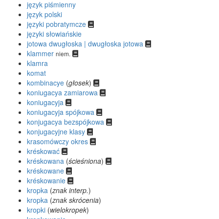
język piśmienny
język polski
języki pobratymcze
języki słowiańskie
jotowa dwugłoska | dwugłoska jotowa
klammer
niem.
klamra
komat
kombinacye
(
głosek
)
koniugacya zamiarowa
koniugacyja
koniugacyja spójkowa
konjugacya bezspójkowa
konjugacyjne klasy
krasomówczy okres
kréskować
kréskowana
(
ścieśniona
)
kréskowane
kréskowanie
kropka
(
znak interp.
)
kropka
(
znak skrócenia
)
kropki
(
wielokropek
)