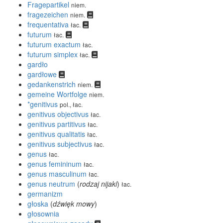
Fragepartikel
niem.
fragezeichen
niem.
frequentativa
łac.
futurum
łac.
futurum exactum
łac.
futurum simplex
łac.
gardło
gardłowe
gedankenstrich
niem.
gemeine Wortfolge
niem.
*genitivus
pol., łac.
genitivus objectivus
łac.
genitivus partitivus
łac.
genitivus qualitatis
łac.
genitivus subjectivus
łac.
genus
łac.
genus femininum
łac.
genus masculinum
łac.
genus neutrum
(
rodzaj nijaki
)
łac.
germanizm
głoska
(
dźwięk mowy
)
głosownia