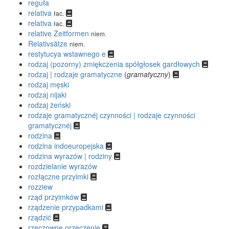
reguła
relativa
łac.
relativa
łac.
relative Zeitformen
niem.
Relativsätze
niem.
restytucya wstawnego e
rodzaj (pozorny) zmiękczenia spółgłosek gardłowych
rodzaj | rodzaje gramatyczne
(
gramatyczny
)
rodzaj męski
rodzaj nijaki
rodzaj żeński
rodzaje gramatycznéj czynności | rodzaje czynności
gramatycznéj
rodzina
rodzina indoeuropejska
rodzina wyrazów | rodziny
rozdzielanie wyrazów
rozłączne przyimki
rozziew
rząd przyimków
rządzenie przypadkami
rządzić
rzeczowne orzeczenie