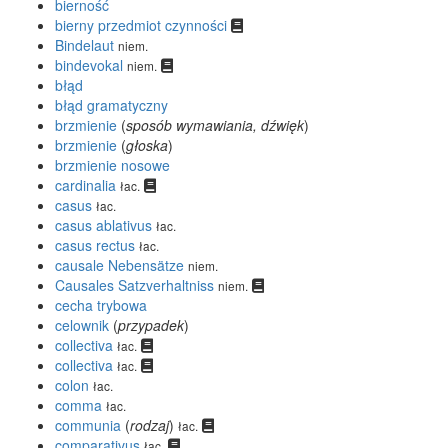
bierność
bierny przedmiot czynności
Bindelaut
niem.
bindevokal
niem.
błąd
błąd gramatyczny
brzmienie
(
sposób wymawiania, dźwięk
)
brzmienie
(
głoska
)
brzmienie nosowe
cardinalia
łac.
casus
łac.
casus ablativus
łac.
casus rectus
łac.
causale Nebensätze
niem.
Causales Satzverhaltniss
niem.
cecha trybowa
celownik
(
przypadek
)
collectiva
łac.
collectiva
łac.
colon
łac.
comma
łac.
communia
(
rodzaj
)
łac.
comparativus
łac.