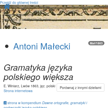
Przejdź do głównej treści
Strona
główna
Słownik historyczny
terminów gramatycznych
online
Antoni Małecki
Mał/1863
Gramatyka języka
polskiego większa
E. Winiarz, Lwów 1863, jęz. polski
Porównaj z innymi dziełami
Strona internetowa
strona w kompendium
Dawne ortografie, gramatyki i
podręczniki języka polskiego