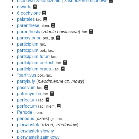
osobowe zakończenie | zakończenie osobowe
otwarta
ó pochylone
palatales
łac.
parenthese
niem.
parenthesis
(
zdanie nawiasowe
)
łac.
paroxytonon
pol., gr.
participium
łac.
participium
pol., łac.
participium futuri
łac.
participium perfecti
łac.
participium praes.
łac.
*partitivus
pol., łac.
partykuły
(
nieodmienne cz. mowy
)
passivum
łac.
patronymica
łac.
perfectum
łac.
perfectum
łac., niem.
Periode
niem.
periodus
(
okres
)
gr., łac.
pierwiastek
(
rdzeń, źródłosłów
)
pierwiastek słowny
pierwiastek zaimkowy