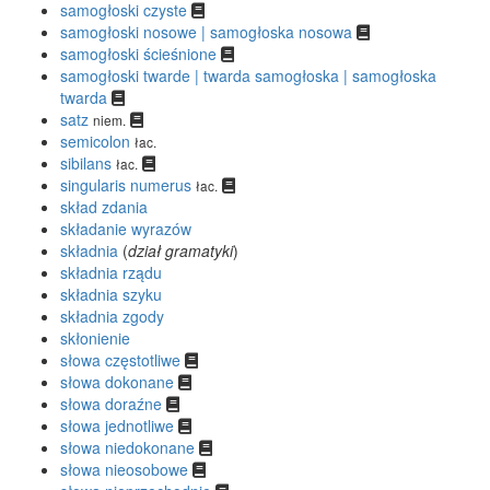
samogłoski czyste
samogłoski nosowe | samogłoska nosowa
samogłoski ścieśnione
samogłoski twarde | twarda samogłoska | samogłoska
twarda
satz
niem.
semicolon
łac.
sibilans
łac.
singularis numerus
łac.
skład zdania
składanie wyrazów
składnia
(
dział gramatyki
)
składnia rządu
składnia szyku
składnia zgody
skłonienie
słowa częstotliwe
słowa dokonane
słowa doraźne
słowa jednotliwe
słowa niedokonane
słowa nieosobowe