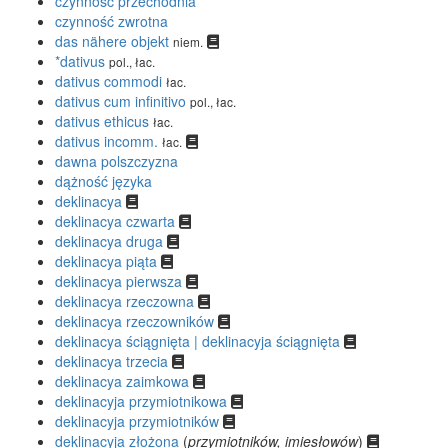
czynność przechodnia
czynność zwrotna
das nähere objekt
niem.
*dativus
pol., łac.
dativus commodi
łac.
dativus cum infinitivo
pol., łac.
dativus ethicus
łac.
dativus incomm.
łac.
dawna polszczyzna
dążność języka
deklinacya
deklinacya czwarta
deklinacya druga
deklinacya piąta
deklinacya pierwsza
deklinacya rzeczowna
deklinacya rzeczowników
deklinacya ściągnięta | deklinacyja ściągnięta
deklinacya trzecia
deklinacya zaimkowa
deklinacyja przymiotnikowa
deklinacyja przymiotników
deklinacyja złożona
(
przymiotników, imiesłowów
)