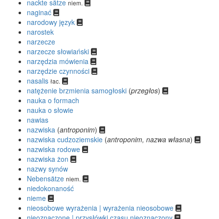
nackte sätze
niem.
naginać
narodowy język
narostek
narzecze
narzecze słowiański
narzędzia mówienia
narzędzie czynności
nasalis
łac.
natężenie brzmienia samogłoski
(
przegłos
)
nauka o formach
nauka o słowie
nawias
nazwiska
(
antroponim
)
nazwiska cudzoziemskie
(
antroponim, nazwa własna
)
nazwiska rodowe
nazwiska żon
nazwy synów
Nebensätze
niem.
niedokonaność
nieme
nieosobowe wyrażenia | wyrażenia nieosobowe
nieoznaczone | przysłówki czasu nieoznaczony