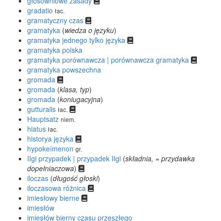
głosowniowe zasady
gradatio
łac.
gramatyczny czas
gramatyka
(
wiedza o języku
)
gramatyka jednego tylko języka
gramatyka polska
gramatyka porównawcza | porównawcza gramatyka
gramatyka powszechna
gromada
gromada
(
klasa, typ
)
gromada
(
koniugacyjna
)
gutturalis
łac.
Hauptsatz
niem.
hiatus
łac.
historya języka
hypokeímenon
gr.
IIgi przypadek | przypadek IIgi
(
składnia, = przydawka
dopełniaczowa
)
iloczas
(
długość głoski
)
iloczasowa różnica
imiesłowy bierne
imiesłów
imiesłów bierny czasu przeszłego