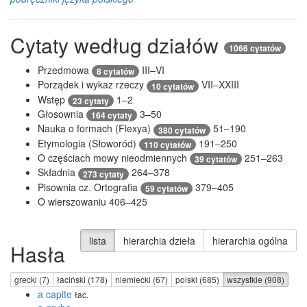
Cytaty według działów
1066 cytatów
Przedmowa
III–VI
8 cytatów
Porządek i wykaz rzeczy
VII–XXIII
10 cytatów
Wstęp
1–2
23 cytaty
Głosownia
3–50
164 cytaty
Nauka o formach (Flexya)
51–190
380 cytatów
Etymologia (Słoworód)
191–250
110 cytatów
O częściach mowy nieodmiennych
251–263
39 cytatów
Składnia
264–378
273 cytaty
Pisownia cz. Ortografia
379–405
59 cytatów
O wierszowaniu
406–425
lista
hierarchia dzieła
hierarchia ogólna
Hasła
grecki (7)
łaciński (178)
niemiecki (67)
polski (685)
wszystkie (908)
a capite
łac.