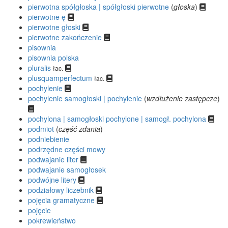
pierwotna spółgłoska | spółgłoski pierwotne
(
głoska
)
pierwotne ę
pierwotne głoski
pierwotne zakończenie
pisownia
pisownia polska
pluralis
łac.
plusquamperfectum
łac.
pochylenie
pochylenie samogłoski | pochylenie
(
wzdłużenie zastępcze
)
pochylona | samogłoski pochylone | samogł. pochylona
podmiot
(
część zdania
)
podniebienie
podrzędne części mowy
podwajanie liter
podwajanie samogłosek
podwójne litery
podziałowy liczebnik
pojęcia gramatyczne
pojęcie
pokrewieństwo