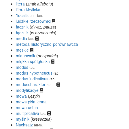
litera
(
znak alfabetu
)
litera kirylicka
*localis
pol., łac.
ludzkie rzeczowniki
łącznik
(
dywiz, pauza
)
łącznik
(
w orzeczeniu
)
media
łac.
metoda historyczno-porównawcza
męskie
mianownik
(
przypadek
)
miękka spółgłoska
modus
łac.
modus hypotheticus
łac.
modus indicativus
łac.
moduscharakter
niem.
modyfikacye
mowa
(
język
)
mowa piśmienna
mowa ustna
multiplicativa
łac.
myślnik
(
kreseczka
)
Nachsatz
niem.