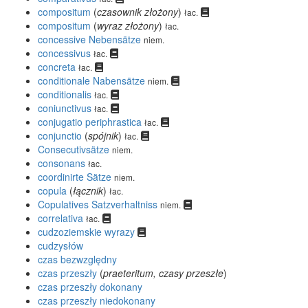
compositum
(
czasownik złożony
)
łac.
compositum
(
wyraz złożony
)
łac.
concessive Nebensätze
niem.
concessivus
łac.
concreta
łac.
conditionale Nabensätze
niem.
conditionalis
łac.
coniunctivus
łac.
conjugatio periphrastica
łac.
conjunctio
(
spójnik
)
łac.
Consecutivsätze
niem.
consonans
łac.
coordinirte Sätze
niem.
copula
(
łącznik
)
łac.
Copulatives Satzverhaltniss
niem.
correlativa
łac.
cudzoziemskie wyrazy
cudzysłów
czas bezwzględny
czas przeszły
(
praeteritum, czasy przeszłe
)
czas przeszły dokonany
czas przeszły niedokonany