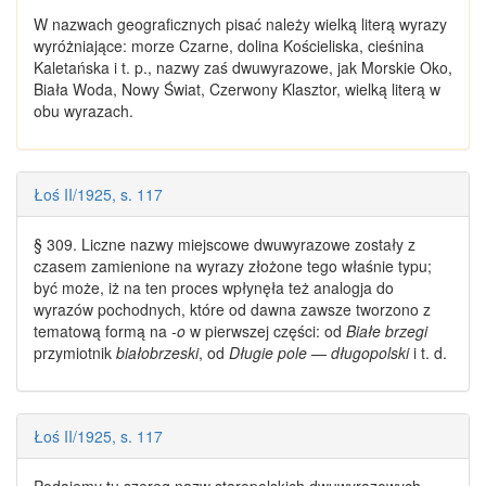
W nazwach geograficznych pisać należy wielką literą wyrazy
wyróżniające: morze Czarne, dolina Kościeliska, cieśnina
Kaletańska i t. p.,
nazwy
zaś
dwuwyrazowe
, jak Morskie Oko,
Biała Woda, Nowy Świat, Czerwony Klasztor, wielką literą w
obu wyrazach.
Łoś II/1925, s. 117
§ 309. Liczne
nazwy
miejscowe
dwuwyrazowe
zostały z
czasem zamienione na wyrazy złożone tego właśnie typu;
być może, iż na ten proces wpłynęła też analogja do
wyrazów pochodnych, które od dawna zawsze tworzono z
tematową formą na
-o
w pierwszej części: od
Białe brzegi
przymiotnik
białobrzeski
, od
Długie pole
—
długopolski
i t. d.
Łoś II/1925, s. 117
Podajemy tu szereg
nazw
staropolskich
dwuwyrazowych
,