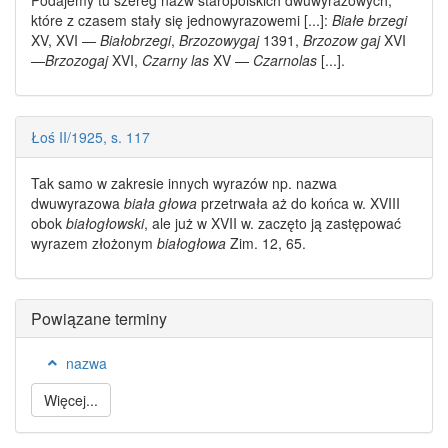
które z czasem stały się jednowyrazowemi [...]:
Białe brzegi
XV, XVI —
Białobrzegi
,
Brzozowygaj
1391,
Brzozow gaj
XVI
—
Brzozogaj
XVI,
Czarny las
XV —
Czarnolas
[...].
Łoś II/1925, s. 117
Tak samo w zakresie innych wyrazów np.
nazwa
dwuwyrazowa
biała głowa
przetrwała aż do końca w. XVIII
obok
białogłowski
, ale już w XVII w. zaczęto ją zastępować
wyrazem złożonym
białogłowa
Zim. 12, 65.
Powiązane terminy
nazwa
Więcej...