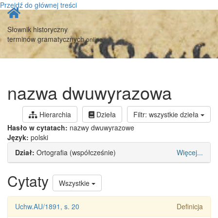
Przejdź do głównej treści
Strona
główna
Słownik historyczny
terminów gramatycznych
online
nazwa dwuwyrazowa
Hierarchia
Dzieła
Filtr: wszystkie dzieła
Hasło w cytatach:
nazwy dwuwyrazowe
Język:
polski
Dział:
Ortografia (współcześnie)
Więcej...
Cytaty
Wszystkie
Uchw.AU/1891, s. 20
Definicja