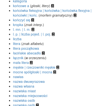
kategoria
końcowe a
(
głoski, litery
)
końcówka fleksyjna | końcówka | końcówka flexyjna |
końcówki | końc.
(
morfem gramatyczny
)
kończyć się
kropka
(
znak interp.
)
l. mn. | l. m.
l. p. | liczba pojed. | l. poj.
liczba
litera
(
znak alfabetu
)
litera początkowa
łacińskie abecadło
łącznik
(
w orzeczeniu
)
mała litera
męskie | rzeczowniki męskie
mocne spółgłoski | mocna
nawias
nazwa dwuwyrazowa
nazwa własna
nazwiska miast
nazwiska miejscowości
nazwiska osób
nazwiska osób