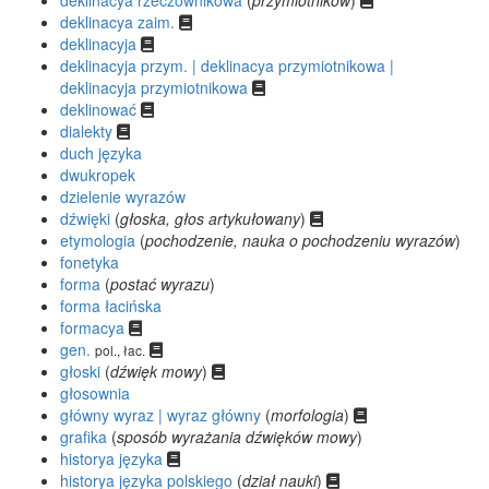
deklinacya zaim.
deklinacyja
deklinacyja przym. | deklinacya przymiotnikowa |
deklinacyja przymiotnikowa
deklinować
dialekty
duch języka
dwukropek
dzielenie wyrazów
dźwięki
(
głoska, głos artykułowany
)
etymologia
(
pochodzenie, nauka o pochodzeniu wyrazów
)
fonetyka
forma
(
postać wyrazu
)
forma łacińska
formacya
gen.
pol., łac.
głoski
(
dźwięk mowy
)
głosownia
główny wyraz | wyraz główny
(
morfologia
)
grafika
(
sposób wyrażania dźwięków mowy
)
historya języka
historya języka polskiego
(
dział nauki
)