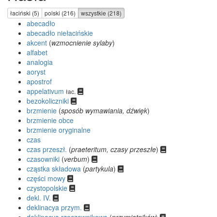
łaciński (5)
polski (216)
wszystkie (218)
abecadło
abecadło niełacińskie
akcent
(
wzmocnienie sylaby
)
alfabet
analogia
aoryst
apostrof
appelativum
łac.
bezokoliczniki
brzmienie
(
sposób wymawiania, dźwięk
)
brzmienie obce
brzmienie oryginalne
czas
czas przeszł.
(
praeteritum, czasy przeszłe
)
czasowniki
(
verbum
)
cząstka składowa
(
partykula
)
części mowy
czystopolskie
dekl. IV.
deklinacya przym.
deklinacya rzeczownikowa
(
przymiotników
)