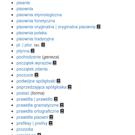
pisanie
pisownia
pisownia etymologiczna
pisownia fonetyczna
pisownia oryginalna | oryginalna pisownia
pisownia polska
pisownia tradycyjna
pl. | plur.
łac.
płynna
pochodzenie
(
geneza
)
początek wyrazów
początek zdania
poczucie
podwójne spółgłoski
poprzedzająca spółgłoska
postać
(
forma
)
prawidła | prawidło
prawidła gramatyczne
prawidła ortograficzne
prawidła pisowni
prefiksy | prefixy
prozodia
przejść na