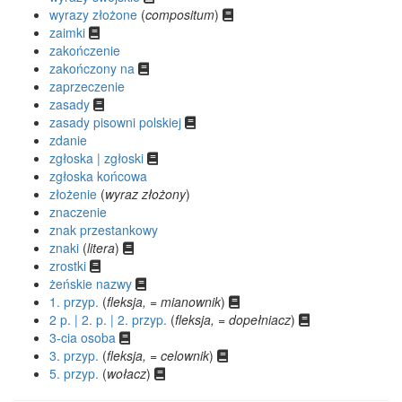
wyrazy złożone
(
compositum
)
zaimki
zakończenie
zakończony na
zaprzeczenie
zasady
zasady pisowni polskiej
zdanie
zgłoska | zgłoski
zgłoska końcowa
złożenie
(
wyraz złożony
)
znaczenie
znak przestankowy
znaki
(
litera
)
zrostki
żeńskie nazwy
1. przyp.
(
fleksja, = mianownik
)
2 p. | 2. p. | 2. przyp.
(
fleksja, = dopełniacz
)
3-cia osoba
3. przyp.
(
fleksja, = celownik
)
5. przyp.
(
wołacz
)