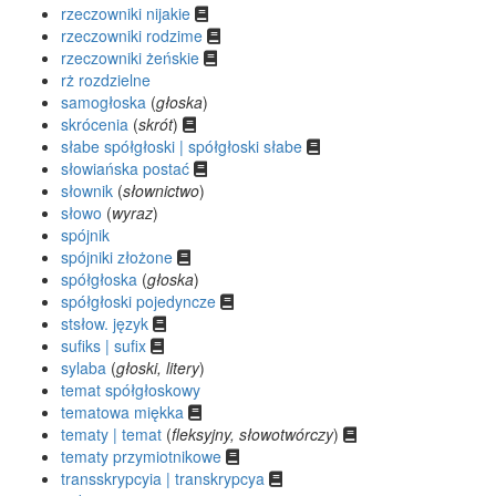
rzeczowniki nijakie
rzeczowniki rodzime
rzeczowniki żeńskie
rż rozdzielne
samogłoska
(
głoska
)
skrócenia
(
skrót
)
słabe spółgłoski | spółgłoski słabe
słowiańska postać
słownik
(
słownictwo
)
słowo
(
wyraz
)
spójnik
spójniki złożone
spółgłoska
(
głoska
)
spółgłoski pojedyncze
stsłow. język
sufiks | sufix
sylaba
(
głoski, litery
)
temat spółgłoskowy
tematowa miękka
tematy | temat
(
fleksyjny, słowotwórczy
)
tematy przymiotnikowe
transskrypcyia | transkrypcya