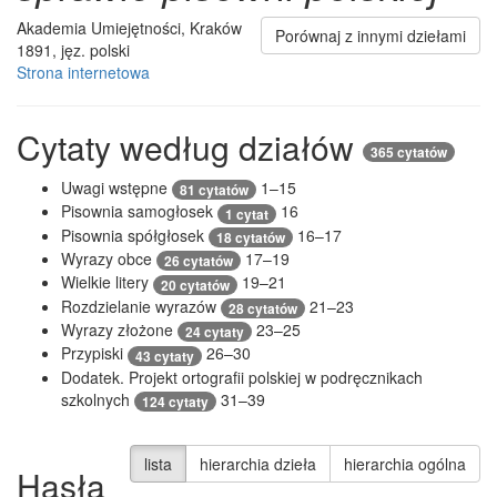
Akademia Umiejętności, Kraków
Porównaj z innymi dziełami
1891, jęz. polski
Strona internetowa
Cytaty według działów
365 cytatów
Uwagi wstępne
1–15
81 cytatów
Pisownia samogłosek
16
1 cytat
Pisownia spółgłosek
16–17
18 cytatów
Wyrazy obce
17–19
26 cytatów
Wielkie litery
19–21
20 cytatów
Rozdzielanie wyrazów
21–23
28 cytatów
Wyrazy złożone
23–25
24 cytaty
Przypiski
26–30
43 cytaty
Dodatek. Projekt ortografii polskiej w podręcznikach
szkolnych
31–39
124 cytaty
lista
hierarchia dzieła
hierarchia ogólna
Hasła