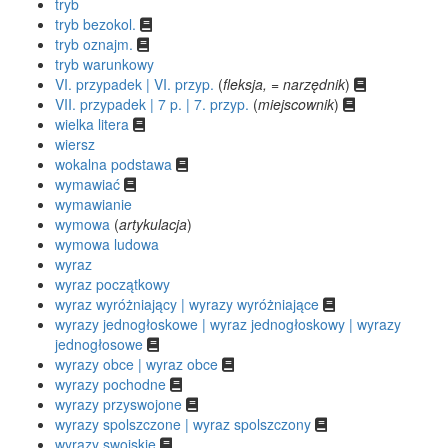
tryb
tryb bezokol.
tryb oznajm.
tryb warunkowy
VI. przypadek | VI. przyp.
(
fleksja, = narzędnik
)
VII. przypadek | 7 p. | 7. przyp.
(
miejscownik
)
wielka litera
wiersz
wokalna podstawa
wymawiać
wymawianie
wymowa
(
artykulacja
)
wymowa ludowa
wyraz
wyraz początkowy
wyraz wyróżniający | wyrazy wyróżniające
wyrazy jednogłoskowe | wyraz jednogłoskowy | wyrazy
jednogłosowe
wyrazy obce | wyraz obce
wyrazy pochodne
wyrazy przyswojone
wyrazy spolszczone | wyraz spolszczony
wyrazy swojskie