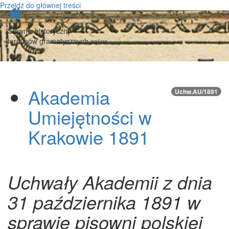
Przejdź do głównej treści
Strona
główna
Słownik historyczny
terminów gramatycznych
online
Akademia
Uchw.AU/1891
Umiejętności w
Krakowie 1891
Uchwały Akademii z dnia
31 października 1891 w
sprawie pisowni polskiej