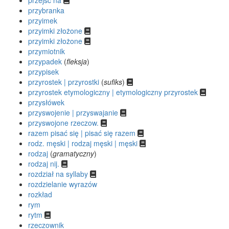
przybranka
przyimek
przyimki złożone
przyimki złożone
przymiotnik
przypadek
(
fleksja
)
przypisek
przyrostek | przyrostki
(
sufiks
)
przyrostek etymologiczny | etymologiczny przyrostek
przysłówek
przyswojenie | przyswajanie
przyswojone rzeczow.
razem pisać się | pisać się razem
rodz. męski | rodzaj męski | męski
rodzaj
(
gramatyczny
)
rodzaj nij.
rozdział na syllaby
rozdzielanie wyrazów
rozkład
rym
rytm
rzeczownik