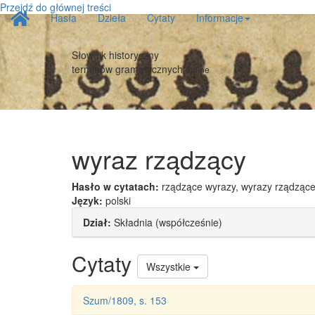
Przejdź do głównej treści
Strona
Hasła
Dzieła
Cytaty
Informacje
główna
Słownik historyczny
terminów gramatycznych
online
wyraz rządzący
Hasło w cytatach:
rządzące wyrazy, wyrazy rządząc
Język:
polski
Dział:
Składnia (współcześnie)
Cytaty
Wszystkie
Szum/1809, s. 153