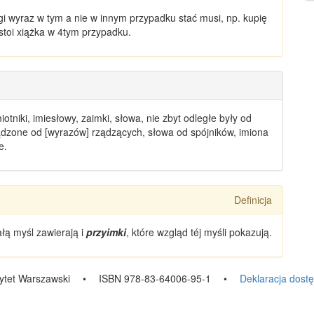
rugi wyraz w tym a nie w innym przypadku stać musi, np. kupię
 stoi xiążka w 4tym przypadku.
niki, imiesłowy, zaimki, słowa, nie zbyt odległe były od
ądzone od [
wyrazów
]
rządzących
, słowa od spójników, imiona
e.
Definicja
całą
myśl
zawierają i
przyimki
, które
wzgląd téj myśli
pokazują.
ytet Warszawski
•
ISBN 978-83-64006-95-1
•
Deklaracja dost