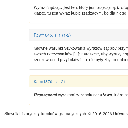
Wyraz
rządzący
jest ten, który jest przyczyną, iż d
xiążkę, tu jest wyraz kupię rządzącym, bo dla niego
Rew/1845, s. 1 (1-2)
Główne warunki Szykowania wyrazów są: aby przymiot
swoich rzeczowników [...]; nareszcie, aby wyrazy rz
rzeczowne od przyimków i t.p. nie były zbyt oddalon
Kam/1870, s. 121
Rządzącemi
wyrazami
w zdaniu są:
słowa
, które 
Słownik historyczny terminów gramatycznych:
© 2016-2026 Uniwers