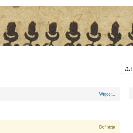
H
e
Więcej...
Definicja