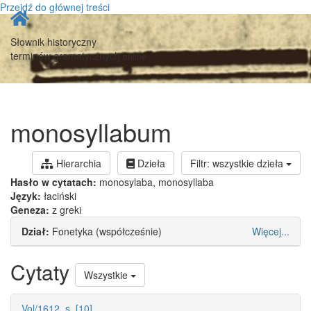
Przejdź do głównej treści
Strona
główna
Słownik historyczny
terminów gramatycznych
online
monosyllabum
Hierarchia
Dzieła
Filtr: wszystkie dzieła
Hasło w cytatach:
monosylaba, monosyllaba
Język:
łaciński
Geneza:
z greki
Dział:
Fonetyka (współcześnie)
Więcej...
Cytaty
Wszystkie
Vol/1612, s. [10]