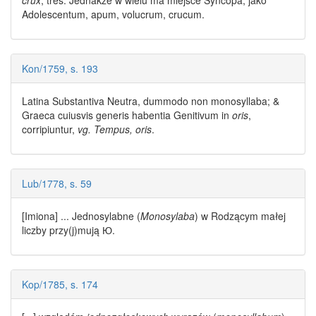
Adolescentum, apum, volucrum, crucum.
Kon/1759, s. 193
Latina Substantiva Neutra, dummodo non
monosyllaba
; &
Graeca cuiusvis generis habentia Genitivum in
oris
,
corripiuntur,
vg. Tempus, oris
.
Lub/1778, s. 59
[Imiona] ... Jednosylabne (
Monosylaba
) w Rodzącym małej
liczby przy(j)mują Ю.
Kop/1785, s. 174