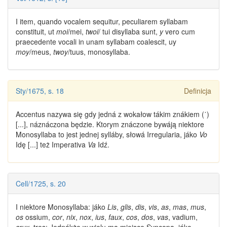
I item, quando vocalem sequitur, peculiarem syllabam
constituit, ut
moi
/mei,
twoi
/ tui disyllaba sunt,
y
vero cum
praecedente vocali in unam syllabam coalescit, uy
moy
/meus,
twoy
/tuus,
monosyllaba
.
Sty/1675, s. 18
Definicja
Accentus nazywa się gdy jedná z wokałow tákim znákiem (᾿)
[...], náznáczona będzie. Ktorym znáczone bywáją niektore
Monosyllaba
to jest jednej sylláby, słowá Irregularia, jáko
Vo
Idę [...] też Imperativa
Va
Idź.
Cell/1725, s. 20
I niektore
Monosyllaba
: jáko
Lis
,
glis
,
dis
,
vis
,
as
,
mas
,
mus
,
os
ossium,
cor
,
nix
,
nox
,
ius
,
faux
,
cos
,
dos
,
vas
, vadium,
crux
, tres: Jednákże w wielu ma miejsce Syncopa, jáko