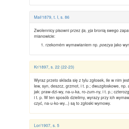
Mał/1879, t. I, s. 86
Zwolennicy pisowni przez
ija, yja
bronią swego zapat
mianowicie:
rzekomém wymawianiem np.
poezya
jako
wyr
Kr/1897, s. 22 (22-23)
Wyraz przeto składa się z tylu zgłosek, ile w nim j
lew, syn, deszcz, grzmot, i t. p.; dwuzgłoskowe, np. a
jak: praw-dzi-wy, na-u-ka, ro-zum-ny, i t. p.;
czteroz
i t. p. W ten sposób dzielimy, wyrazy przy ich wyma
czyć, na-u-ko-wy...) są to
zgłoski wymowy
.
Lor/1907, s. 5