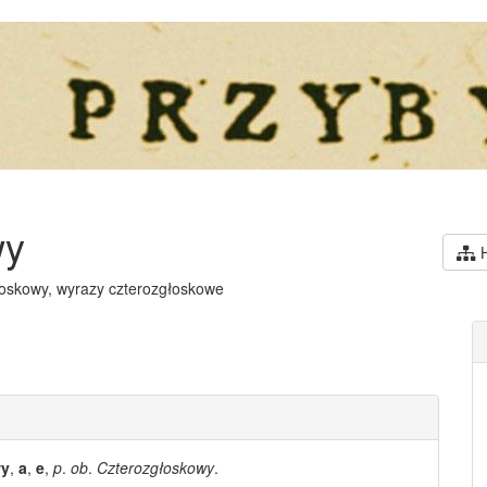
wy
H
łoskowy, wyrazy czterozgłoskowe
y
,
a
,
e
,
p
.
ob
.
Czterozgłoskowy
.