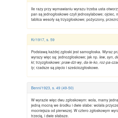
Ile razy przy wymawianiu wyrazu trzeba usta otworz
pan są jednogłoskowe czyli jednosylabowe; ojciec,
tablica wesoły są trzyzgłoskowe; pożyczony, przezr
Kr/1917, s. 59
Podstawą każdej zgłoski jest samogłoska. Wyraz prze
wyrazy
więc są:
jednozgłoskowe
; jak np.
lew
,
syn
,
d
ki
;
trzyzgłoskowe
:
praw-dzi-wy
,
da-le-ko
,
roz-pa-cza
ty
; rzadsze są
pięcio
i
sześciozgłoskowe
.
Benni/1923, s. 49 (49-50)
W wyrazie więc
dwu
zgłoskowym:
wola
, mamy jedną
jedną mocną we środku i dwie słabe:
wolała
przyczem
mocniejsza od pierwszej. W
cztero
zgłoskowym wyra
trzecią, i dwie słabsze.