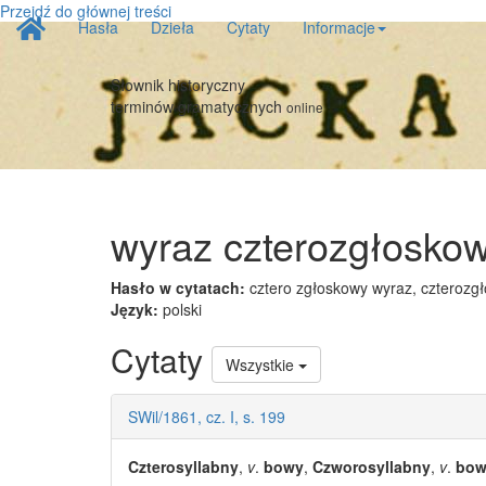
Przejdź do głównej treści
Strona
Hasła
Dzieła
Cytaty
Informacje
główna
Słownik historyczny
terminów gramatycznych
online
wyraz czterozgłosko
Hasło w cytatach:
cztero zgłoskowy wyraz, czterozg
Język:
polski
Cytaty
Wszystkie
SWil/1861, cz. I, s. 199
Czterosyllabny
,
v
.
bowy
,
Czworosyllabny
,
v
.
bow