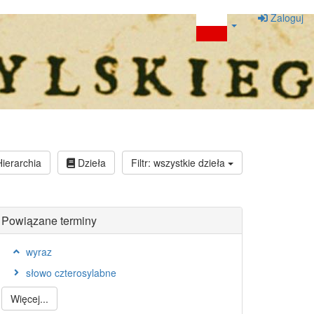
Zaloguj
ierarchia
Dzieła
Filtr: wszystkie dzieła
Powiązane terminy
wyraz
słowo czterosylabne
Więcej...