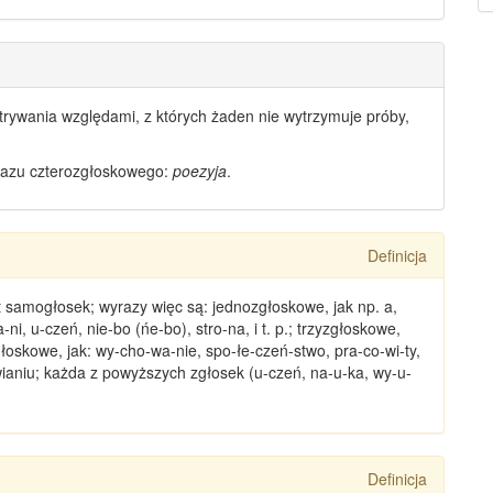
rywania względami, z których żaden nie wytrzymuje próby,
azu czterozgłoskowego
:
poezyja
.
Definicja
est samogłosek;
wyrazy
więc są: jednozgłoskowe, jak np. a,
-ni, u-czeń, nie-bo (ńe-bo), stro-na, i t. p.; trzyzgłoskowe,
głoskowe
, jak: wy-cho-wa-nie, spo-łe-czeń-stwo, pra-co-wi-ty,
wianiu; każda z powyższych zgłosek (u-czeń, na-u-ka, wy-u-
Definicja