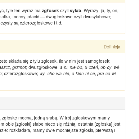
yć, tyle ten wyraz ma
zgłosek
czyli
sylab
.
Wyrazy
: ja, ty, on,
 matka, mocny, płacić — dwugłoskowe czyli dwusylabowe;
oczysty są
czterozgłoskowe
i t d.
Definicja
to składa się z tylu zgłosek, ile w nim jest samogłosek;
eszcz
,
grzmot
;
dwuzgłoskowe
:
a-ni
,
nie-bo
,
u-czeń
,
ob-cy
,
wil-
ć
;
czterozgłoskowe
;
wy- cho-wa-nie
,
o-kien-ni-ce
,
pra-co-wi-
 zgłoskę mocną, jedną słabą. W
trój
zgłoskowym mamy
 obie [zgłoski] słabe nieco się różnią, ostatnia [zgłoska] jest
zie
:
rozkładała
, mamy dwie mocniejsze zgłoski, pierwszą i