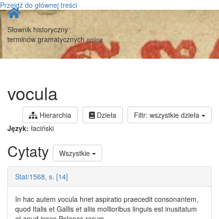
Przejdź do głównej treści
Strona
główna
Słownik historyczny
terminów gramatycznych
online
vocula
Hierarchia
Dzieła
Filtr: wszystkie dzieła
Język:
łaciński
Cytaty
Wszystkie
Stat/1568, s. [14]
In hac autem
vocula
hnet aspiratio praecedit consonantem,
quod Italis et Gallis et aliis mollioribus linguis est inusitatum
et apud ipsos Polonos rarum.