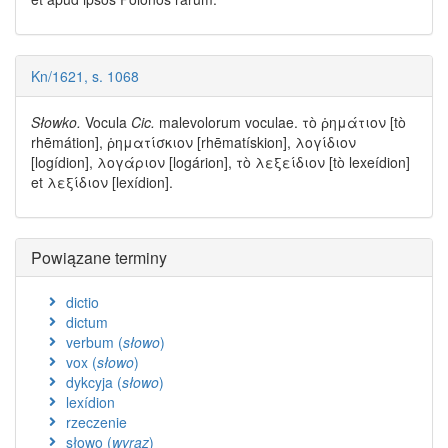
Kn/1621, s. 1068
Słowko.
Vocula
Cic.
malevolorum voculae. τὸ ῥημάτιον [tò
rhēmátion], ῥηματίσκιον [rhēmatískion], λογίδιον
[logídion], λογάριον [logárion], τὸ λεξείδιον [tò lexeídion]
et λεξίδιον [lexídion].
Powiązane terminy
dictio
dictum
verbum (
słowo
)
vox (
słowo
)
dykcyja (
słowo
)
lexídion
rzeczenie
słowo (
wyraz
)