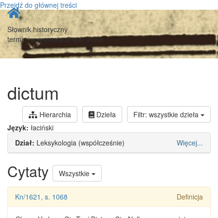
Przejdź do głównej treści
Strona
główna
Słownik historyczny
terminów gramatycznych
online
dictum
Hierarchia
Dzieła
Filtr: wszystkie dzieła
Język:
łaciński
Dział:
Leksykologia (współcześnie)
Więcej...
Cytaty
Wszystkie
Kn/1621, s. 1068
Definicja