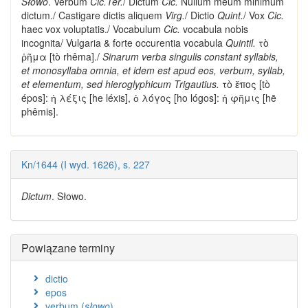
Słowo
. Verbum
Cic.Ter.
/
Dictum
Cic.
Nullum meum minimum
dictum
./ Castigare
dictis
aliquem
Virg.
/ Dictio
Quint.
/ Vox
Cic.
haec vox voluptatis./ Vocabulum
Cic.
vocabula nobis
incognita/ Vulgaria & forte occurentia vocabula
Quintil.
τὸ
ῥῆμα [tò rhêma]./
Sinarum verba singulis constant syllabis,
et monosyllaba omnia, et idem est apud eos, verbum, syllab,
et elementum, sed hieroglyphicum Trigautius.
τὸ ἔπος [tò
épos]: ἡ λέξις [he léxis], ὁ λόγος [ho lógos]: ἡ φῆμις [hē
phêmis].
Kn/1644 (I wyd. 1626), s. 227
Dictum
. Słowo.
Powiązane terminy
dictio
epos
verbum (
słowo
)