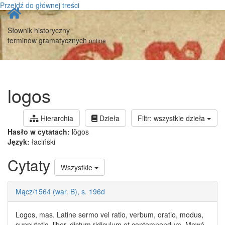
Przejdź do głównej treści
Strona
główna
Słownik historyczny
terminów gramatycznych
online
logos
Hierarchia
Dzieła
Filtr: wszystkie dzieła
Hasło w cytatach:
lŏgos
Język:
łaciński
Cytaty
Wszystkie
Mącz/1564 (war. B), s. 196d
Logos
, mas. Latine sermo vel ratio, verbum, oratio, modus,
supputatio, liber, dictum ridiculum et contemnendum. Mowá,