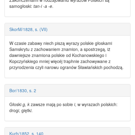
samogłoski:
tan-i
-a
-e
.
SkorM/1828, s. (VII)
W czasie zabawy niech piszą
wyrazy polskie
głoskami
Samskrytu z zachowaniem znamion, a spostrzegą, iż
dawniejsze znamiona polskie od Kochanowskiego i
Kopczyńskiego mniej więcéj traphnie zachowywane z
przyrodzenia czyli narowu ogranów Sławiańskich pochodzą.
Bor/1830, s. 2
Głoski
g, k
zawsze mają po sobie
i
, w
wyrazach polskich
:
drog
i
, giętk
i
.
Kurh/1852, s. 140