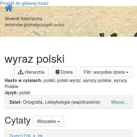
Przejdź do głównej treści
Strona
główna
Słownik historyczny
terminów gramatycznych
online
wyraz polski
Hierarchia
Dzieła
Filtr: wszystkie dzieła
Hasło w cytatach:
polski, polski wyraz, wyrazy polskie, wyrazy
Polskie
Język:
polski
Dział:
Ortografia, Leksykologia (współcześnie)
Więcej...
Cytaty
Wszystkie
Dudz/1776, s. 28