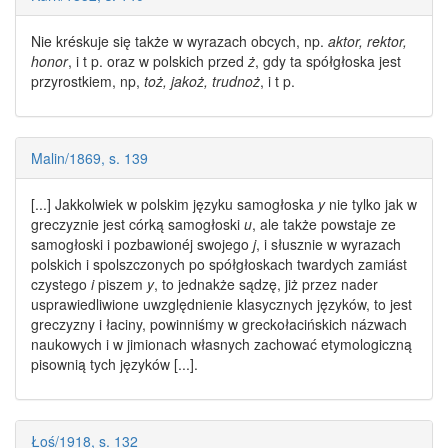
Nie kréskuje się także w
wyrazach
obcych, np.
aktor, rektor,
honor
, i t p. oraz w
polskich
przed
ż
, gdy ta spółgłoska jest
przyrostkiem, np,
toż, jakoż, trudnoż
, i t p.
Malin/1869, s. 139
[...] Jakkolwiek w polskim języku samogłoska
y
nie tylko jak w
greczyznie jest córką samogłoski
u
, ale także powstaje ze
samogłoski i pozbawionéj swojego
j
, i słusznie w
wyrazach
polskich
i spolszczonych po spółgłoskach twardych zamiást
czystego
i
piszem
y
, to jednakże sądzę, jiż przez nader
usprawiedliwione uwzględnienie klasycznych języków, to jest
greczyzny i łaciny, powinniśmy w greckołacińskich názwach
naukowych i w jimionach własnych zachować etymologiczną
pisownią tych języków [...].
Łoś/1918, s. 132