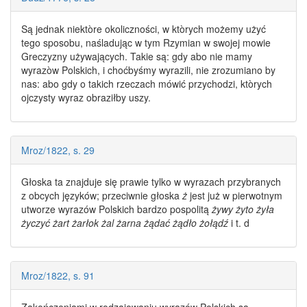
Są jednak niektòre okoliczności, w ktòrych możemy użyć
tego sposobu, naśladując w tym Rzymian w swojej mowie
Greczyzny używających. Takie są: gdy abo nie mamy
wyrazòw Polskich
, i choćbyśmy wyrazili, nie zrozumiano by
nas: abo gdy o takich rzeczach mówić przychodzi, ktòrych
ojczysty wyraz obraziłby uszy.
Mroz/1822, s. 29
Głoska ta znajduje się prawie tylko w wyrazach przybranych
z obcych języków; przeciwnie głoska
ż
jest już w pierwotnym
utworze
wyrazów Polskich
bardzo pospolitą
żywy żyto żyła
życzyć żart żarłok żal żarna żądać żądło żołądź
i t. d
Mroz/1822, s. 91
Zakończeniami w rodzajowaniu
wyrazów Polskich
są