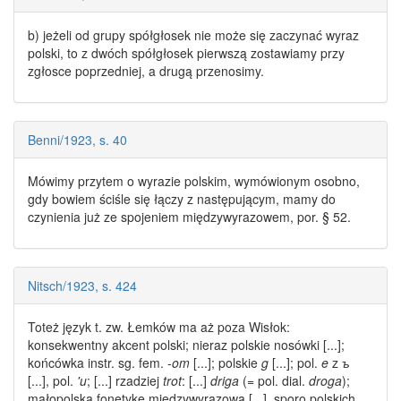
b) jeżeli od grupy spółgłosek nie może się zaczynać
wyraz
polski
, to z dwóch spółgłosek pierwszą zostawiamy przy
zgłosce poprzedniej, a drugą przenosimy.
Benni/1923, s. 40
Mówimy przytem o
wyrazie polskim
, wymówionym osobno,
gdy bowiem ściśle się łączy z następującym, mamy do
czynienia już ze spojeniem międzywyrazowem, por. § 52.
Nitsch/1923, s. 424
Toteż język t. zw. Łemków ma aż poza Wisłok:
konsekwentny akcent polski; nieraz polskie nosówki [...];
końcówka instr. sg. fem. -
om
[...]; polskie
g
[...]; pol.
e
z
ъ
[...], pol.
'u
; [...] rzadziej
trot
: [...]
driga
(= pol. dial.
droga
);
małopolską fonetykę międzywyrazową [...], sporo
polskich