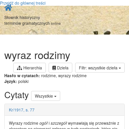
Przejdź do głównej treści
Strona
główna
Słownik historyczny
terminów gramatycznych
online
wyraz rodzimy
Hierarchia
Dzieła
Filtr: wszystkie dzieła
Hasło w cytatach:
rodzime, wyrazy rodzime
Język:
polski
Cytaty
Wszystkie
Kr/1917, s. 77
Wyrazy rodzime
ogół
i
szczegół
wymawiają się przeważnie z
akcentem na pierwszej zgłosce w tych postaciach, które nie