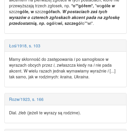
przewyższają trzech zgłosek, np.
*o**gółem*,
*wo
góle
w
szcze
góle
,
w
szcze
gółach
. W postaciach zaś tych
wyrazów o czterech zgłoskach akcent pada na zgłoskę
przedostatnią, np.
ogó
ło
wi
,
szczegó
ło**wi*.
Łoś/1918, s. 103
Mamy skłonność do zastępowania
i
po samogłosce w
wyrazach
obcych przez
i
, zwłaszcza kiedy na
i
nie pada
akcent. W wielu razach jednak wymawiamy wyraźnie
i
[...]
tak samo, jak w
rodzimych
:
kraina, Ukraina
.
Rozw/1923, s. 166
Dial.
żleb
(jeżeli te
wyrazy
są
rodzime
).