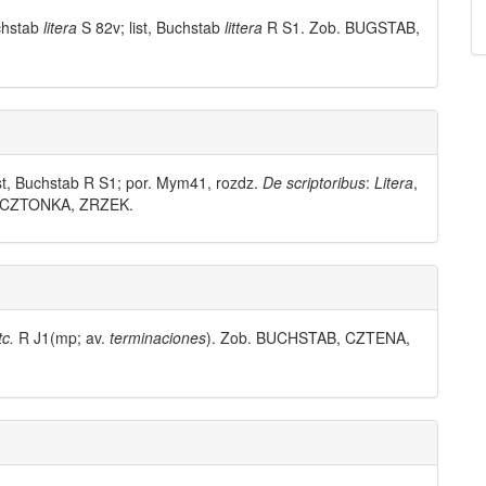
uchstab
litera
S 82v; list, Buchstab
littera
R S1. Zob. BUGSTAB,
ist, Buchstab R S1; por. Mym41, rozdz.
De scriptoribus
:
Litera
,
ob. CZTONKA, ZRZEK.
tc.
R J1(mp; av.
terminaciones
). Zob. BUCHSTAB, CZTENA,