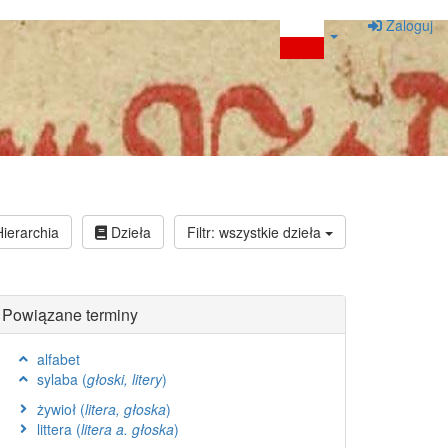
Zaloguj
ierarchia
Dzieła
Filtr: wszystkie dzieła
Powiązane terminy
alfabet
sylaba (
głoski, litery
)
żywioł (
litera, głoska
)
littera (
litera a. głoska
)