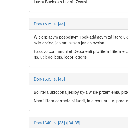
Litera Buchstab
Literá
, Żywioł.
Don/1595, s. [44]
W cierpiącym pospolitym i pokłádájącym zá
literę
uk
cztę czcisz, jestem czcion jesteś czcion.
Passivo commnuni et Deponenti pro litera i litera 
ris, ut lego legis, legor legeris.
Don/1595, s. [45]
Bo
literá
ukrocona jeśliby byłá w się przemienia, prz
Nam i litera correpta si fuerit, in e conuertitur, produ
Don/1649, s. [35] ([34-35])