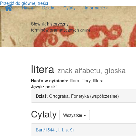
Przejdź do głównej treści
Strona
Hasła
Dzieła
Cytaty
Informacje
główna
Słownik historyczny
terminów gramatycznych
online
litera
znak alfabetu, głoska
Hasło w cytatach:
literá, litery, littera
Język:
polski
Dział:
Ortografia, Fonetyka (współcześnie)
Cytaty
Wszystkie
Bart/1544 , t. I, s. 91