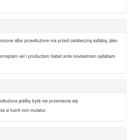
rocone álbo przedłużone ma przed ostáteczną syllábą, jáko
e correptam vel i productam habet ante novissimam syllabam
edłużona jeśliby byłá nie przemienia się.
cta si fuerit non mutatur.