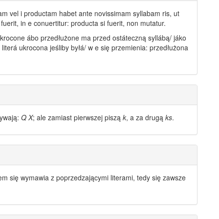
tam vel i productam habet ante novissimam syllabam ris, ut
i fuerit, in e conuertitur: producta si fuerit, non mutatur.
ukrocone ábo przedłużone ma przed ostáteczną syllábą/ jáko
o
literá
ukrocona jeśliby byłá/ w e się przemienia: przedłużona
żywają:
Q
X
; ale zamiast pierwszej piszą
k
, a za drugą
ks
.
razem się wymawia z poprzedzającymi
literami
, tedy się zawsze