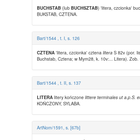
BUCHSTAB
(lub
BUCHSZTAB
) 'litera, czcionka' b
BUKSTAB, CZTENA.
Bart/1544 , t. I, s. 126
CZTENA
'litera, czcionka' cztena
litera
S 82v (por. l
Buchstab, Cztena; w Mym28, k. 10v:... Litera). Z
Bart/1544 , t. II, s. 137
LITERA
litery
kończone
littere terminales ut a.p.S. e
KOŃCZONY, SYLABA.
ArtNom/1591, s. [67b]