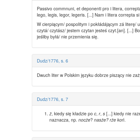
Passivo commnuni, et deponenti pro i litera, correp
lego, legis, legor, legeris. [...] Nam i litera correpta s
W cierpiącym/ pospolitym i pokłádájącym zá
literę
/ 
czytá/ czytász/ jestem czytan jesteś czyt.[an]. [...] B
jeśliby byłá/ nie przemienia się.
Dudz/1776, s. 6
Dwuch
liter
w Polskim języku dobrze piszący nie za
Dudz/1776, s. 7
ż
, kiedy się kładzie po
c
,
r
,
s
[...] kiedy nie 
naznacza, np.
nocże
?
nasże?
rże koń
.