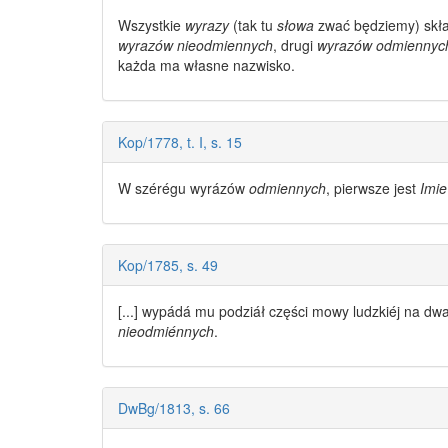
Wszystkie
wyrazy
(tak tu
słowa
zwać będziemy) skła
wyrazów nieodmiennych
, drugi
wyrazów odmiennyc
każda ma własne nazwisko.
Kop/1778, t. I, s. 15
W szérégu
wyrázów
odmiennych
, pierwsze jest
Imie
Kop/1785, s. 49
[...] wypádá mu podziáł części mowy ludzkiéj na dwa
nieodmiénnych
.
DwBg/1813, s. 66