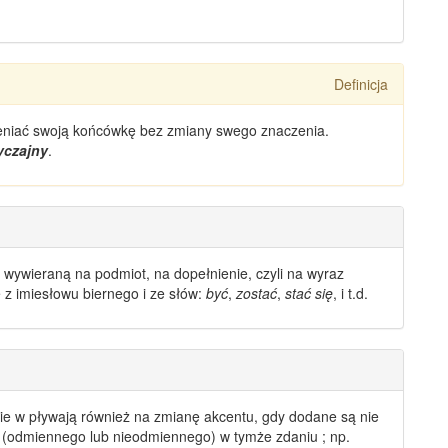
Definicja
mieniać swoją końcówkę
bez zmiany
swego
znaczenia
.
yczajny
.
ć wywieraną na podmiot, na dopełnienie, czyli na
wyraz
z imiesłowu biernego i ze słów:
być
,
zostać
,
stać się
, i t.d.
 nie w pływają również na zmianę akcentu, gdy dodane są nie
(
odmiennego
lub nieodmiennego) w tymże zdaniu ; np.