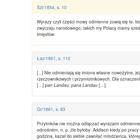
Szt/1854, s. 10
Wyrazy
czyli części mowy
odmienne
zowią się te, k
zwyczaju narodowego; takich my Polacy mamy sześć: 
imięsłów.
Łaz/1861, s. 112
[...] Nie odmieniają się imiona własne nowożytne,
rzeczownikowych i przymiotnikowych. Dla oznaczeni
[…]
pan Landau; pana Landau
[…].
Gr/1861, s. 83
Przyimków nie można odłączać
wyrazami odmienn
odnośném, n. p. źle byłoby: Addison kiedy po pracy 
godzina, kazał do siebie zawołać młodzieńca, któr