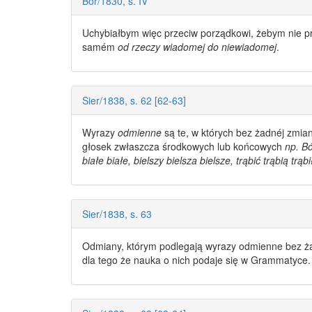
Bor/1830, s. IV
Uchybiałbym więc przeciw porządkowi, żebym nie p
samém
od rzeczy wiadomej do niewiadomej
.
Sier/1838, s. 62 [62-63]
Wyrazy
odmienne
są te, w których bez żadnéj zmian
głosek zwłaszcza środkowych lub końcowych
np. Bó
białe białe, bielszy bielsza bielsze, trąbić trąbią trąbi
Sier/1838, s. 63
Odmiany, którym podlegają
wyrazy odmienne
bez ża
dla tego że nauka o nich podaje się w Grammatyce.