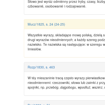
Słowo jest
wyráz odmiénny
przez tryby, czasy, liczb
czbowanié, osobowanié i rodzajowanié.
Mucz/1825, s. 24 (24-25)
Wszystkie wyrazy, składające mowę polską, dzielą 
drugi wyrazów
nieodmiennych
; a każdy szereg podz
nazwisko. Te nazwiska są następujące: w szeregu w
Imiesłów.
Rozp/1830, s. 463
W téy mieszaninie tracą często
wyrazy
pierwiastkow
nieodmiennemi: rzeczowniki, słowa lub zaimki z przy
spojniki, np.
przebóg
,
dajgobogu
,
wpodłuż
,
wszérz
,