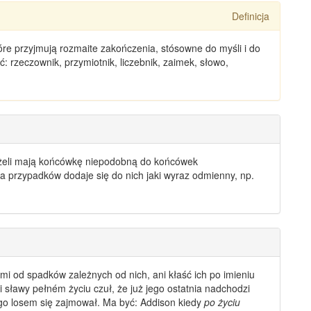
Definicja
tóre przyjmują rozmaite zakończenia, stósowne do myśli i do
rzeczownik, przymiotnik, liczebnik, zaimek, słowo,
 jeżeli mają końcówkę niepodobną do końcówek
a przypadków dodaje się do nich jaki
wyraz odmienny
, np.
emi
od spadków zależnych od nich, ani kłaść ich po imieniu
i sławy pełném życiu czuł, że już jego ostatnia nadchodzi
ego losem się zajmował. Ma być: Addison kiedy
po życiu