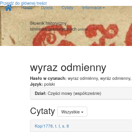
Przejdź do głównej treści
Strona
Hasła
Dzieła
Cytaty
Informacje
główna
Słownik historyczny
terminów gramatycznych
online
wyraz odmienny
Hasło w cytatach:
wyraz odmiénny, wyráz odmienny,
Język:
polski
Dział:
Części mowy (współcześnie)
Cytaty
Wszystkie
Kop/1778, t. I, s. 8