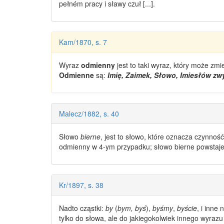
pełném pracy i sławy czuł [...].
Kam/1870, s. 7
Wyraz
odmienny
jest to taki wyraz, który może z
Odmienne
są:
Imię, Zaimek, Słowo, Imiesłów zw
Malecz/1882, s. 40
Słowo
bierne
, jest to słowo, które oznacza czynnoś
odmienny
w 4-ym przypadku; słowo bierne powstaje 
Kr/1897, s. 38
Nadto cząstki:
by
(
bym, byś
),
byśmy
,
byście
, i inne
tylko do słowa, ale do jakiegokolwiek innego
wyrazu