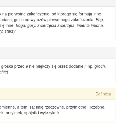
na pierwotne zakończenie, od którego się formują inne
kładach, gdzie od wyrazów pierwotnego zakończenia:
Bóg,
się inne:
Boga, góry, zwierzęcia zwierzęta, imienia imiona,
zy, starzy
.
o głoska przed
e
nie miękczy się przez dodanie
i
, np.
groch,
chie
).
Definicja
dmienne
, a temi są: imię rzeczowne, przymiotne i liczebne,
k, przyimek, spójnik i wykrzyknik.