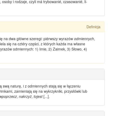
y, osoby i rodzaje, czyli má trybowanié, czasowanié, li­
Definicja
się na dwa główne szeregi: piérwszy
wyrazów
odmiennych
,
iela się na cztéry części, z których każda ma własne
yrazów odmiennych: 1) Imie, 2) Zaimek, 3) Słowo, 4)
ą swą naturę, i z
odmiennych
stają się w łączeniu
imkami, zamieniają się na wykrzykniki, przysłówki lub
wpoprzecz
,
nakrzyż
,
tojest
[...].