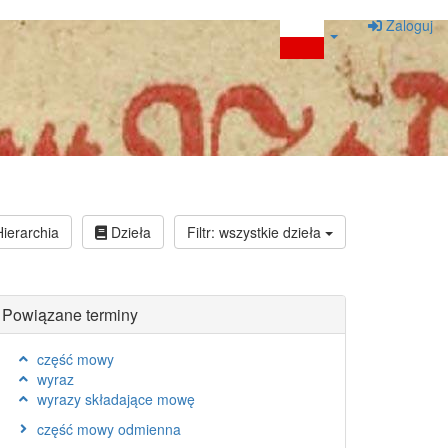
Zaloguj
ierarchia
Dzieła
Filtr: wszystkie dzieła
Powiązane terminy
część mowy
wyraz
wyrazy składające mowę
część mowy odmienna