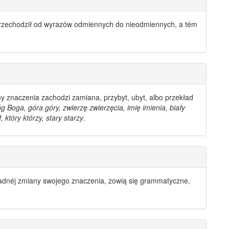
rzechodził od
wyrazów odmiennych
do nieodmiennych, a tém
y znaczenia zachodzi zamiana, przybyt, ubyt, albo przekład
g Boga, góra góry, zwierzę zwierzęcia, imię imienia, biały
ł, który którzy, stary starzy
.
dnéj zmiany swojego znaczenia, zowią się grammatyczne,