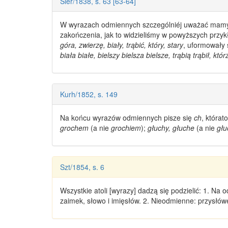
Sier/1838, s. 63 [63-64]
W
wyrazach odmiennych
szczególniéj uważać mamy 
zakończenia, jak to widzieliśmy w powyższych przy
góra, zwierzę, biały, trąbić, który, stary
, uformowały 
biała białe, bielszy bielsza bielsze, trąbią trąbił, któr
Kurh/1852, s. 149
Na końcu
wyrazów odmiennych
pisze się
ch
, którat
grochem
(a nie
grochiem
);
głuchy, głuche
(a nie
głu
Szt/1854, s. 6
Wszystkie atoli [
wyrazy
] dadzą się podzielić: 1. Na
o
zaimek, słowo i imięsłów. 2. Nieodmienne: przysłówe