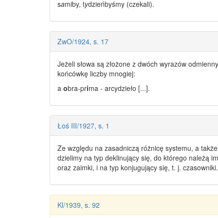
s
a
miby, t
y
dzieńbyśmy (czekali).
ZwO/1924, s. 17
Jeżeli słowa są złożone z dwóch
wyrazów odmienn
końcówkę liczby mnogiej:
a
o
bra-pr
i
ma - arcydzieło [...].
Łoś III/1927, s. 1
Ze względu na zasadniczą różnicę systemu, a także
dzielimy na typ
deklinujący się
, do którego należą im
oraz zaimki, i na typ
konjugujący się
, t. j. czasowniki.
Kl/1939, s. 92