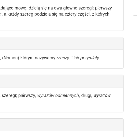
dające mowę, dzielą się na dwa głowne szeregi: pierwszy
h
, a każdy szereg podziela się na cztery części, z których
, (Nomen) którym nazywamy
rzéczy
, i ich
przymioty
.
 szeregi; piérwszy,
wyrazów odmiénnych
, drugi,
wyrazów