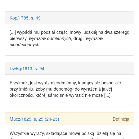
Kop/1785, s. 49
[...] wypádá mu podziáł części mowy ludzkiéj na dwa szeregi;
piérwszy,
wyrazów odmiénnych
, drugi,
wyrazów
nieodmiénnych
.
DwBg/1813, s. 94
Przyimek, jest
wyráz nieod­miénny
, kładący się pospolicié
przy imiéniu, żeby mu dopomógł do wyrażéniá jakiéj
okoliczności, któréj sámo imié wyrazić nie może [...].
Mucz/1825, s. 25 (24-25)
Definicja
Wszystkie wyrazy, składające mowę polską, dzielą się na