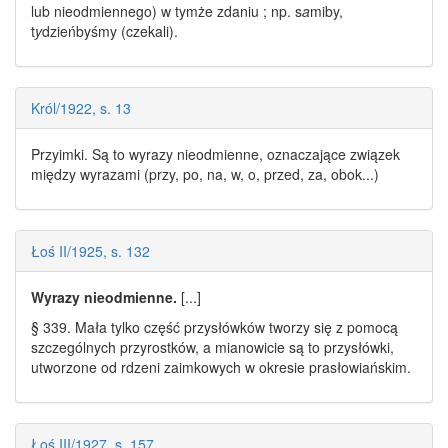
lub
nieodmiennego
) w tymże zdaniu ; np. s
a
miby,
t
y
dzieńbyśmy (czekali).
Król/1922, s. 13
Przyimki. Są to
wyrazy nieodmienne
, oznaczające związek
między wyrazami (przy, po, na, w, o, przed, za, obok...)
Łoś II/1925, s. 132
Wyrazy nieodmienne
.
[...]
§ 339. Mała tylko część przysłówków tworzy się z pomocą
szczególnych przyrostków, a mianowicie są to przysłówki,
utworzone od rdzeni zaimkowych w okresie prasłowiańskim.
Łoś III/1927, s. 157