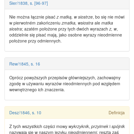
Sier/1838, s. [96-97]
Nie można łącznie pisać
z matką, w siostrze
, bo się nie mówi
w pierwotném zakończeniu
zmatka, wsiostra
ale
matka
siostra
; azatém położone przy tych dwóch wyrazach
z, w
,
oddzielnie się pisać mają, jako osobne
wyrazy nieodmienne
położone przy odmiennych.
Rew/1845, s. 16
Oprócz powyższych przepisów główniejszych, zachowajmy
zgodę w używaniu
wyrazów nieodmiennych
pod względem
wewnętrznego ich znaczenia.
Desz/1846, s. 10
Definicja
Z tych wszystkich części mowy
wykrzyknik
,
przyimek
i
spójnik
nazywają się w naszym języku
nieodmiennemi
, reszta zaś