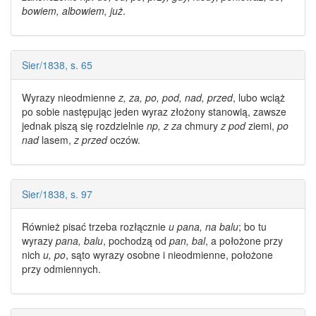
bowiem, albowiem, już
.
Sier/1838, s. 65
Wyrazy nieodmienne
z, za, po, pod, nad, przed
, lubo wciąż
po sobie następując jeden wyraz złożony stanowią, zawsze
jednak piszą się rozdzielnie
np, z za
chmury
z pod
ziemi,
po
nad
lasem,
z przed
oczów.
Sier/1838, s. 97
Również pisać trzeba rozłącznie
u pana, na balu
; bo tu
wyrazy
pana, balu
, pochodzą od
pan, bal
, a położone przy
nich
u, po
, sąto
wyrazy
osobne i
nieodmienne
, położone
przy odmiennych.