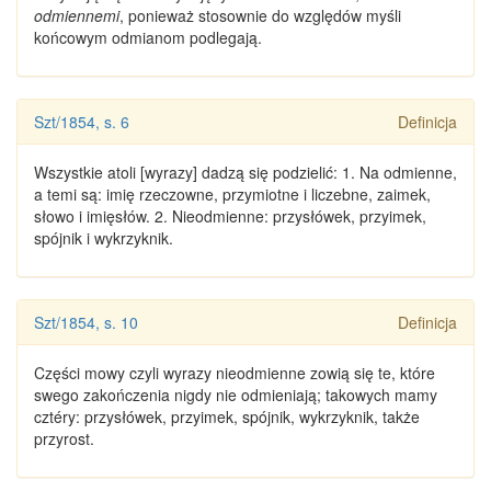
odmiennemi
, ponieważ stosownie do względów myśli
końcowym odmianom podlegają.
Szt/1854, s. 6
Definicja
Wszystkie atoli [
wyrazy
] dadzą się podzielić: 1. Na odmienne,
a temi są: imię rzeczowne, przymiotne i liczebne, zaimek,
słowo i imięsłów. 2.
Nieodmienne
: przysłówek, przyimek,
spójnik i wykrzyknik.
Szt/1854, s. 10
Definicja
Części mowy czyli
wyrazy nieodmienne
zowią się te, które
swego zakończenia nigdy nie odmieniają; takowych mamy
cztéry: przysłówek, przyimek, spójnik, wykrzyknik, także
przyrost.