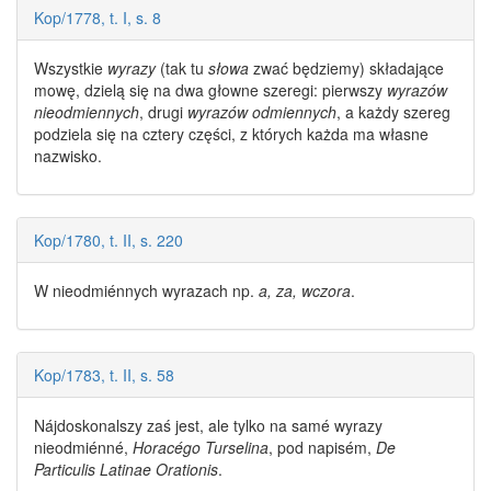
Kop/1778, t. I, s. 8
Wszystkie
wyrazy
(tak tu
słowa
zwać będziemy) składające
mowę, dzielą się na dwa głowne szeregi: pierwszy
wyrazów
nieodmiennych
, drugi
wyrazów odmiennych
, a każdy szereg
podziela się na cztery części, z których każda ma własne
nazwisko.
Kop/1780, t. II, s. 220
W
nieodmiénnych wyrazach
np.
a, za, wczora
.
Kop/1783, t. II, s. 58
Nájdoskonalszy zaś jest, ale tylko na samé
wyrazy
nieodmiénné
,
Horacégo Turselina
, pod napisém,
De
Particulis Latinae Orationis
.