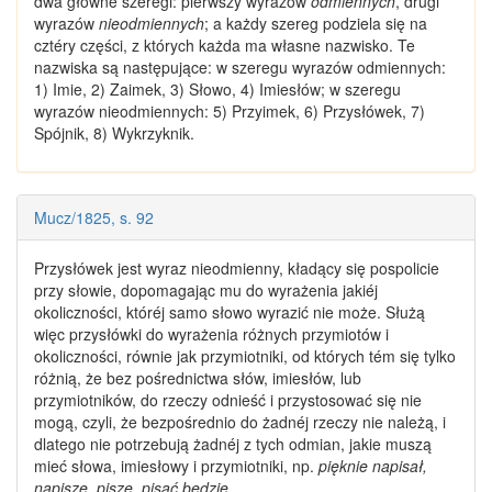
dwa główne szeregi: piérwszy wyrazów
odmiennych
, drugi
wyrazów
nieodmiennych
; a każdy szereg podziela się na
cztéry części, z których każda ma własne nazwisko. Te
nazwiska są następujące: w szeregu wyrazów odmiennych:
1) Imie, 2) Zaimek, 3) Słowo, 4) Imiesłów; w szeregu
wyrazów nieodmiennych
: 5) Przyimek, 6) Przysłówek, 7)
Spójnik, 8) Wykrzyknik.
Mucz/1825, s. 92
Przysłówek jest
wyraz nieodmienny
, kładący się pospolicie
przy słowie, dopomagając mu do wyrażenia jakiéj
okoliczności, któréj samo słowo wyrazić nie może. Służą
więc
przysłówki
do wyrażenia różnych przymiotów i
okoliczności, równie jak przymiotniki, od których tém się tylko
różnią, że bez pośrednictwa słów, imiesłów, lub
przymiotników, do rzeczy odnieść i przystosować się nie
mogą, czyli, że bezpośrednio do żadnéj rzeczy nie należą, i
dlatego nie potrzebują żadnéj z tych odmian, jakie muszą
mieć słowa, imiesłowy i przymiotniki, np.
pięknie napisał,
napisze, pisze, pisać będzie
.