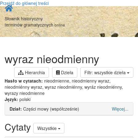
Przejdź do głównej treści
Strona
główna
Słownik historyczny
terminów gramatycznych
online
wyraz nieodmienny
Hierarchia
Dzieła
Filtr: wszystkie dzieła
Hasło w cytatach:
nieodmienne, nieodmienny wyraz,
nieodmiénny wyraz, wyraz nieodmiénny, wyráz nieod­miénny,
wyrazy nieodmienne
Język:
polski
Dział:
Części mowy (współcześnie)
Więcej...
Cytaty
Wszystkie