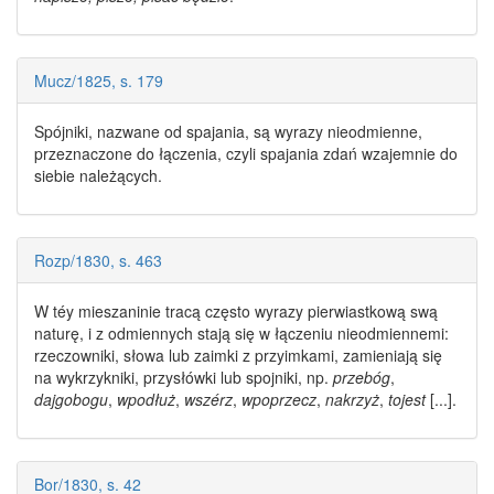
Mucz/1825, s. 179
Spójniki, nazwane od spajania, są
wyrazy nieodmienne
,
przeznaczone do łączenia, czyli spajania zdań wzajemnie do
siebie należących.
Rozp/1830, s. 463
W téy mieszaninie tracą często
wyrazy
pierwiastkową swą
naturę, i z odmiennych stają się w łączeniu
nieodmiennemi
:
rzeczowniki, słowa lub zaimki z przyimkami, zamieniają się
na wykrzykniki, przysłówki lub spojniki, np.
przebóg
,
dajgobogu
,
wpodłuż
,
wszérz
,
wpoprzecz
,
nakrzyż
,
tojest
[...].
Bor/1830, s. 42