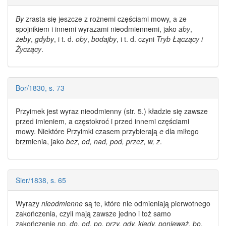
By
zrasta się jeszcze z rożnemi częściami mowy, a ze
spojnikiem i innemi
wyrazami nieodmiennemi
, jako
aby
,
żeby
,
gdyby
, i t. d.
oby
,
bodajby
, i t. d. czyni
Tryb Łączący i
Życzący
.
Bor/1830, s. 73
Przyimek jest
wyraz nieodmienny
(str. 5.) kładzie się zawsze
przed imieniem, a częstokroć i przed innemi częściami
mowy. Niektóre Przyimki czasem przybierają
e
dla miłego
brzmienia, jako
bez, od, nad, pod, przez, w, z
.
Sier/1838, s. 65
Wyrazy
nieodmienne
są te, które nie odmieniają pierwotnego
zakończenia, czyli mają zawsze jedno i toż samo
zakończenie
np. do, od, po, przy, gdy, kiedy, ponieważ, bo,