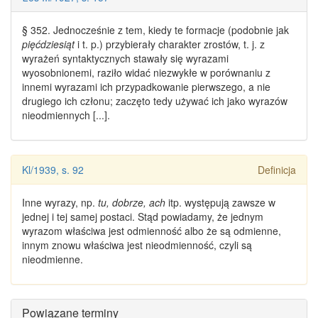
§ 352. Jednocześnie z tem, kiedy te formacje (podobnie jak
pięćdziesiąt
i t. p.) przybierały charakter zrostów, t. j. z
wyrażeń syntaktycznych stawały się wyrazami
wyosobnionemi, raziło widać niezwykłe w porównaniu z
innemi wyrazami ich przypadkowanie pierwszego, a nie
drugiego ich członu; zaczęto tedy używać ich jako
wyrazów
nieodmiennych
[...].
Kl/1939, s. 92
Definicja
Inne
wyrazy
, np.
tu, dobrze, ach
itp. występują zawsze
w
jednej i tej samej postaci
. Stąd powiadamy, że jednym
wyrazom właściwa jest odmienność albo że są
odmienne
,
innym znowu właściwa jest nieodmienność, czyli są
nieodmienne
.
Powiązane terminy