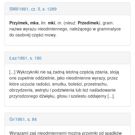
SWil/1861, cz. II, s. 1289
Przyimek, mka
,
lm.
mki
,
m.
(
nieuż.
Przedimek
), gram.
nazwa
wyrazu nieodmiennego
, należącego w grammatyce
do osobnéj części mowy.
Łaz/1861, s. 180
[...] Wykrzykniki nie są żadną istotną częścią zdania, stoją
one zupełnie oddzielnie, jako
nieodmienne wyrazy
, przez
które uczucia radości, smutku, boleści, przestrachu,
obrzydzenia, wstrętu i podziwienia lub też naśladowanie
przyrodzonego dźwięku, głosu i szelestu oddajemy [...].
Gr/1861, s. 84
Wyrazami
zaś
nieodmiennemi
można przyimki od spadków