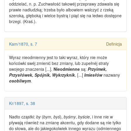
oddzielać, n. p. Zuchwałość takowéj przeprawy zdawała się
prawie nadludzką; trzeba było albowiem walczyć z rzeką
szeroką, głęboką i wielce bystrą i piąć się na ledwo dostępne
brzegi. (Kraś.).
Kam/1870, s. 7
Definicja
Wyraz
nieodmienny
jest to taki wyraz, który nie może
końcówki swéj zmienić bez zmiany, lub zupełnéj straty
swojego znaczenia [...].
Nieodmienne
są:
Przyimek,
Przysłówek, Spójnik, Wykrzyknik
, [...]
Imiesłów
nazwany
osobliwym
.
Kr/1897, s. 38
Nadto cząstki:
by
(
bym, byś
),
byśmy
,
byście
, i inne nie w
pływają również na zmianę akcentu, gdy dodane są nie tylko
do słowa, ale do jakiegokolwiek innego
wyrazu
(odmiennego